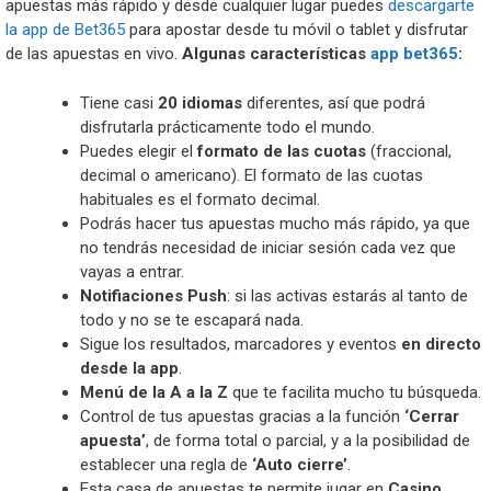
apuestas más rápido y desde cualquier lugar puedes
descargarte
la app de Bet365
para apostar desde tu móvil o tablet y disfrutar
de las apuestas en vivo.
Algunas características
app bet365
:
Tiene casi
20 idiomas
diferentes, así que podrá
disfrutarla prácticamente todo el mundo.
Puedes elegir el
formato de las cuotas
(fraccional,
decimal o americano). El formato de las cuotas
habituales es el formato decimal.
Podrás hacer tus apuestas mucho más rápido, ya que
no tendrás necesidad de iniciar sesión cada vez que
vayas a entrar.
Notifiaciones Push
: si las activas estarás al tanto de
todo y no se te escapará nada.
Sigue los resultados, marcadores y eventos
en directo
desde la app
.
Menú de la A a la Z
que te facilita mucho tu búsqueda.
Control de tus apuestas gracias a la función
‘Cerrar
apuesta’
, de forma total o parcial, y a la posibilidad de
establecer una regla de
‘Auto cierre’
.
Esta casa de apuestas te permite jugar en
Casino,