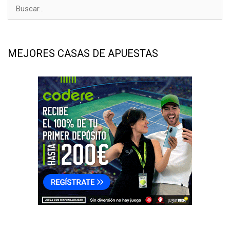
MEJORES CASAS DE APUESTAS