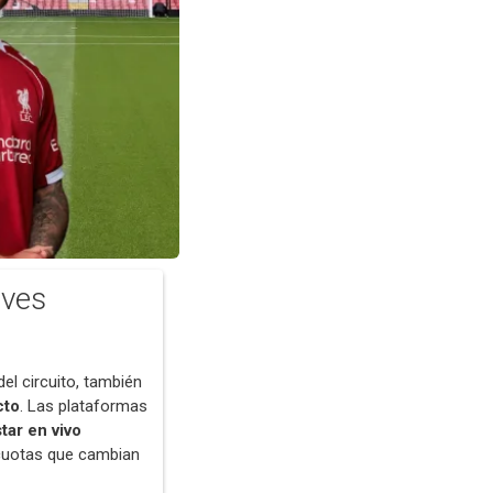
 ves
l circuito, también
cto
. Las plataformas
tar en vivo
cuotas que cambian