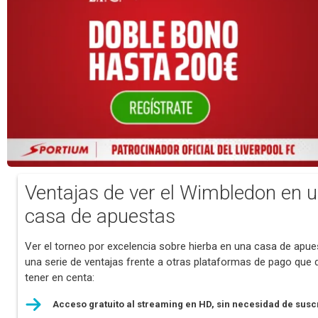
Ventajas de ver el Wimbledon en 
casa de apuestas
Ver el torneo por excelencia sobre hierba en una casa de apue
una serie de ventajas frente a otras plataformas de pago qu
tener en centa:
Acceso gratuito al streaming en HD
, sin necesidad de susc