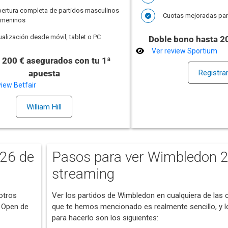
ertura completa de partidos masculinos
Cuotas mejoradas pa
emeninos
ualización desde móvil, tablet o PC
Doble bono hasta 20
Ver review Sportium
 200 € asegurados con tu 1ª
apuesta
Registra
view Betfair
William Hill
026 de
Pasos para ver Wimbledon 
streaming
 otros
Ver los partidos de Wimbledon en cualquiera de las
l Open de
que te hemos mencionado es realmente sencillo, y l
para hacerlo son los siguientes: