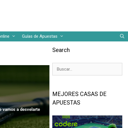
online
Guías de Apuestas
Search
MEJORES CASAS DE
APUESTAS
ue vamos a desvelarte