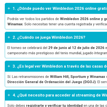
1. ¿Dónde puedo ver Wimbledon 2026 online grat
Podrás ver todos los partidos de
Wimbledon 2026 online y gr
Winamax
. Solo necesitas tener una cuenta registrada y verifica
2. ¿Cuándo se juega Wimbledon 2026?
El torneo se celebrará del
29 de junio al 12 de julio de 2026
e
campeonato más prestigioso del tenis mundial, jugado íntegr
3. ¿Es legal ver Wimbledon a través de las casas 
Sí. Las retransmisiones de
William Hill, Sportium y Winamax
Dirección General de Ordenación del Juego (DGOJ)
. El se
4. ¿Qué necesito para acceder al streaming de 
Solo debes
registrarte y verificar tu identidad
en una de las c