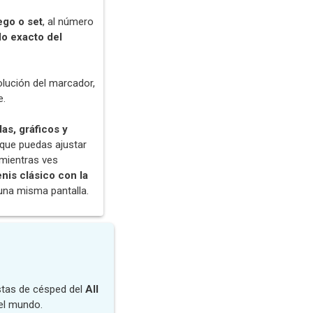
ego o set
, al número
do exacto del
olución del marcador,
e.
das, gráficos y
que puedas ajustar
mientras ves
nis clásico con la
una misma pantalla.
stas de césped del
All
del mundo.