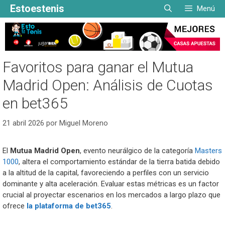
Estoestenis
Menú
Favoritos para ganar el Mutua
Madrid Open: Análisis de Cuotas
en bet365
21 abril 2026
por
Miguel Moreno
El
Mutua Madrid Open
, evento neurálgico de la categoría
Masters
1000
, altera el comportamiento estándar de la tierra batida debido
a la altitud de la capital, favoreciendo a perfiles con un servicio
dominante y alta aceleración. Evaluar estas métricas es un factor
crucial al proyectar escenarios en los mercados a largo plazo que
ofrece
la plataforma de bet365
.