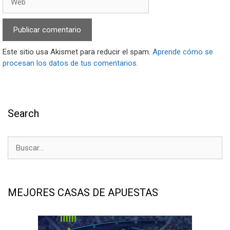
Este sitio usa Akismet para reducir el spam.
Aprende cómo se
procesan los datos de tus comentarios.
Search
MEJORES CASAS DE APUESTAS