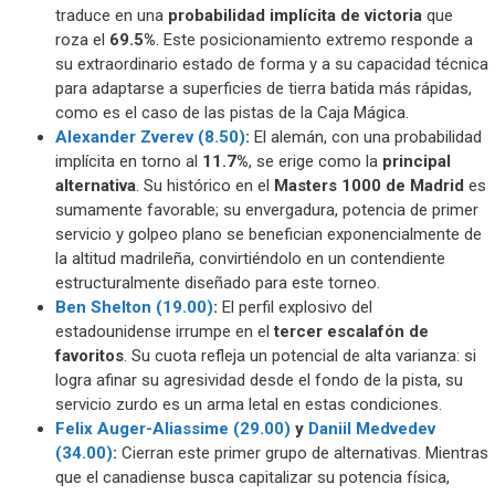
traduce en una
probabilidad implícita de victoria
que
roza el
69.5%
. Este posicionamiento extremo responde a
su extraordinario estado de forma y a su capacidad técnica
para adaptarse a superficies de tierra batida más rápidas,
como es el caso de las pistas de la Caja Mágica.
Alexander Zverev (8.50)
:
El alemán, con una probabilidad
implícita en torno al
11.7%
, se erige como la
principal
alternativa
. Su histórico en el
Masters 1000 de Madrid
es
sumamente favorable; su envergadura, potencia de primer
servicio y golpeo plano se benefician exponencialmente de
la altitud madrileña, convirtiéndolo en un contendiente
estructuralmente diseñado para este torneo.
Ben Shelton (19.00)
:
El perfil explosivo del
estadounidense irrumpe en el
tercer escalafón de
favoritos
. Su cuota refleja un potencial de alta varianza: si
logra afinar su agresividad desde el fondo de la pista, su
servicio zurdo es un arma letal en estas condiciones.
Felix Auger-Aliassime (29.00)
y
Daniil Medvedev
(34.00)
:
Cierran este primer grupo de alternativas. Mientras
que el canadiense busca capitalizar su potencia física,