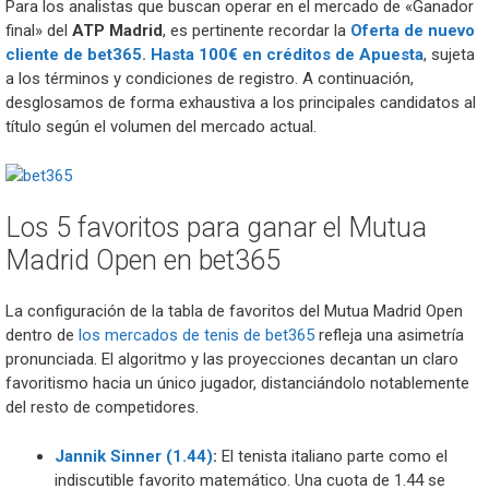
Para los analistas que buscan operar en el mercado de «Ganador
final» del
ATP Madrid
, es pertinente recordar la
Oferta de nuevo
cliente de bet365. Hasta 100€ en créditos de Apuesta
, sujeta
a los términos y condiciones de registro. A continuación,
desglosamos de forma exhaustiva a los principales candidatos al
título según el volumen del mercado actual.
Los 5 favoritos para ganar el Mutua
Madrid Open en bet365
La configuración de la tabla de favoritos del Mutua Madrid Open
dentro de
los mercados de tenis de bet365
refleja una asimetría
pronunciada. El algoritmo y las proyecciones decantan un claro
favoritismo hacia un único jugador, distanciándolo notablemente
del resto de competidores.
Jannik Sinner (1.44)
:
El tenista italiano parte como el
indiscutible favorito matemático. Una cuota de 1.44 se