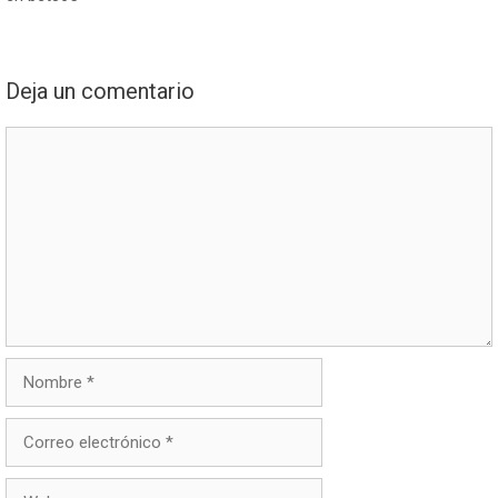
Deja un comentario