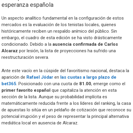
esperanza española
Un aspecto analítico fundamental en la configuración de estos
mercados es la evaluación de los tenistas locales, quienes
históricamente reciben un respaldo anímico del público. Sin
embargo, el cuadro de esta edición se ha visto drásticamente
condicionado. Debido a la
ausencia confirmada de Carlos
Alcaraz
por lesión, la lista de proyecciones ha sufrido una
reestructuración severa.
Ante este vacío en la cúspide del favoritismo nacional, destaca la
aparición de
Rafael Jódar
en
las cuotas a largo plazo de
bet365
. Posicionado con una cuota de
81.00
, emerge como el
primer favorito español
que capitaliza la atención en esta
sección de la lista. Aunque su probabilidad implícita es
matemáticamente reducida frente a los líderes del ranking, la casa
de apuestas lo sitúa en un peldaño de cotización que reconoce su
potencial irrupción y el peso de representar la principal alternativa
mediática local en ausencia de Alcaraz.