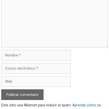
Este sitio usa Akismet para reducir el spam.
Aprende cómo se