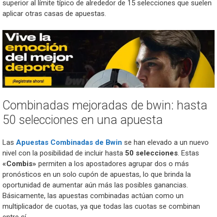
superior al límite típico de alrededor de 15 selecciones que suelen
aplicar otras casas de apuestas.
Combinadas mejoradas de bwin: hasta
50 selecciones en una apuesta
Las
Apuestas Combinadas de Bwin
se han elevado a un nuevo
nivel con la posibilidad de incluir hasta
50 selecciones
. Estas
«Combis»
permiten a los apostadores agrupar dos o más
pronósticos en un solo cupón de apuestas, lo que brinda la
oportunidad de aumentar aún más las posibles ganancias.
Básicamente, las apuestas combinadas actúan como un
multiplicador de cuotas, ya que todas las cuotas se combinan