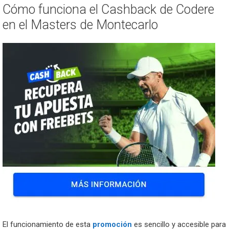
Cómo funciona el Cashback de Codere
en el Masters de Montecarlo
El funcionamiento de esta
promoción
es sencillo y accesible para