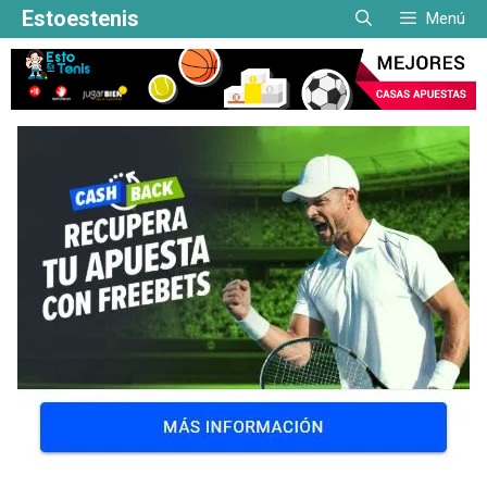
Estoestenis
Menú