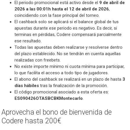
El periodo promocional está activo desde el
9 de abril de
2026 a las 00:01h hasta el 12 de abril de 2026
,
coincidiendo con la fase principal del torneo.
El cashback solo se aplicará si el balance global de tus
apuestas durante ese periodo es negativo. Es decir, si
terminas en pérdidas, Codere compensará parcialmente
ese resultado.
Todas las apuestas deben realizarse y resolverse dentro
del plazo establecido. No se tendrán en cuenta aquellas
realizadas con freebets.
No existe importe mínimo ni cuota mínima para participar,
lo que facilita el acceso a todo tipo de jugadores.
El abono del cashback se realizará en un plazo de hasta
3
días hábiles
tras la finalización de la promoción.
El código promocional asociado a esta oferta es:
ES090426OTASBCBKMontecarlo
.
Aprovecha el bono de bienvenida de
Codere hasta 200€