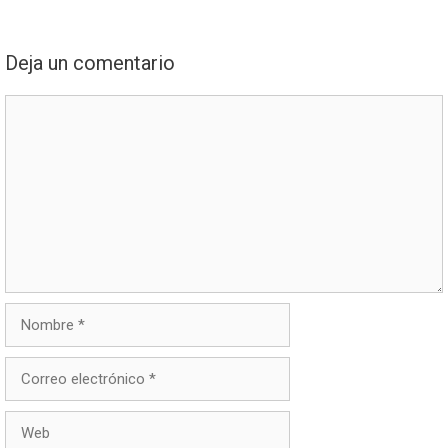
Deja un comentario