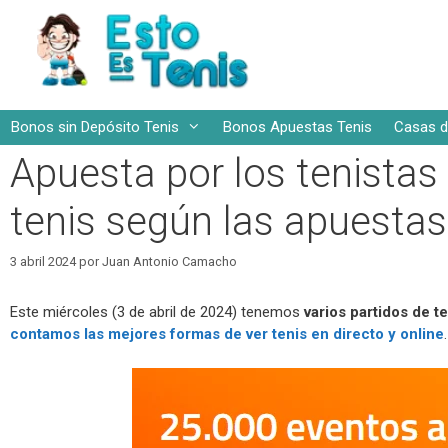
Bonos sin Depósito Tenis
Bonos Apuestas Tenis
Casas d
Apuesta por los tenistas
tenis según las apuestas
3 abril 2024
por
Juan Antonio Camacho
Este miércoles (3 de abril de 2024) tenemos
varios partidos de t
contamos las mejores formas de ver tenis en directo y online
.