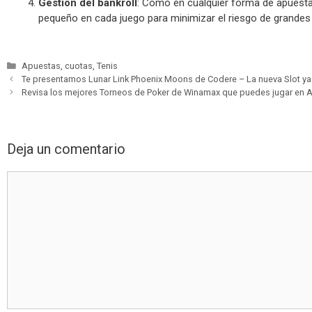
Gestión del bankroll
: Como en cualquier forma de apuestas
pequeño en cada juego para minimizar el riesgo de grandes
Apuestas
,
cuotas
,
Tenis
Te presentamos Lunar Link Phoenix Moons de Codere – La nueva Slot ya
Revisa los mejores Torneos de Poker de Winamax que puedes jugar en A
Deja un comentario