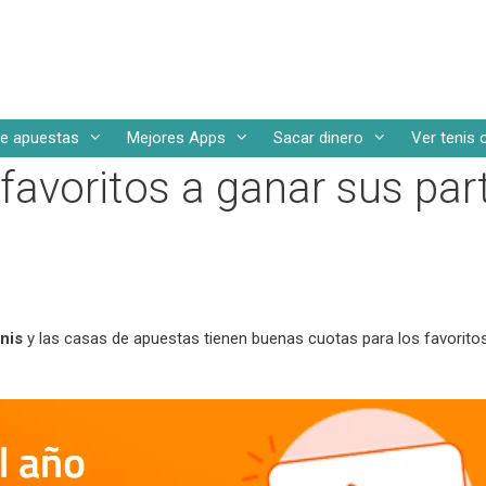
e apuestas
Mejores Apps
Sacar dinero
Ver tenis 
 favoritos a ganar sus par
enis
y las casas de apuestas tienen buenas cuotas para los favorit