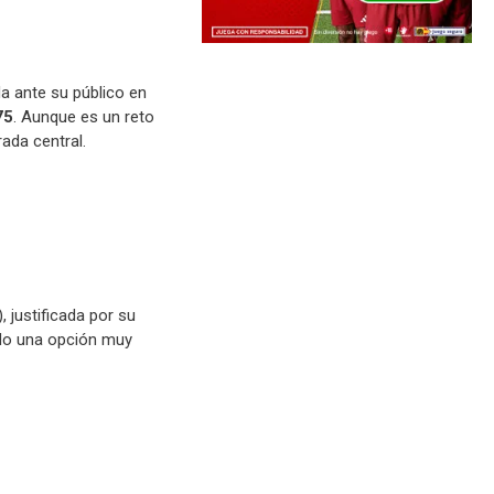
a ante su público en
75
. Aunque es un reto
ada central.
), justificada por su
ndo una opción muy