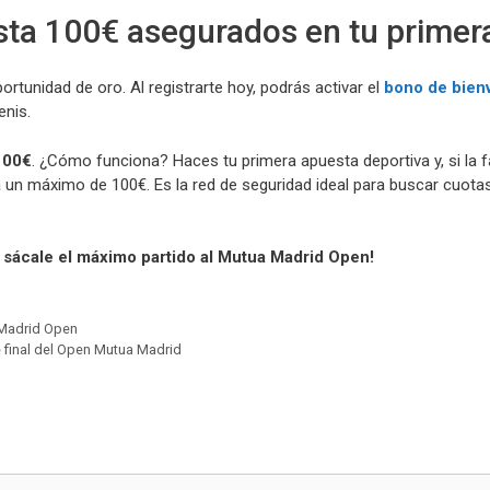
sta 100€ asegurados en tu primer
rtunidad de oro. Al registrarte hoy, podrás activar el
bono de bien
enis.
 100€
. ¿Cómo funciona? Haces tu primera apuesta deportiva y, si la f
 un máximo de 100€. Es la red de seguridad ideal para buscar cuotas 
 sácale el máximo partido al Mutua Madrid Open!
 Madrid Open
 final del Open Mutua Madrid