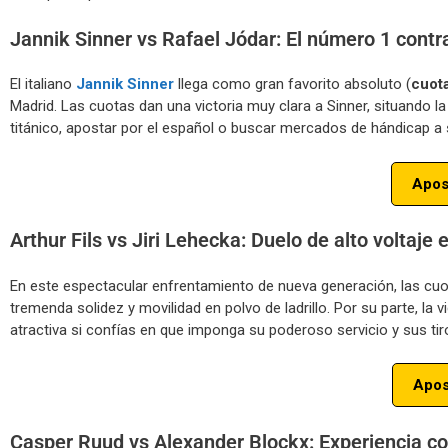
Jannik Sinner vs Rafael Jódar: El número 1 contr
El italiano
Jannik Sinner
llega como gran favorito absoluto (
cuot
Madrid. Las cuotas dan una victoria muy clara a Sinner, situando 
titánico, apostar por el español o buscar mercados de hándicap a 
Apost
Arthur Fils vs Jiri Lehecka: Duelo de alto voltaje e
En este espectacular enfrentamiento de nueva generación, las cuo
tremenda solidez y movilidad en polvo de ladrillo. Por su parte, la 
atractiva si confías en que imponga su poderoso servicio y sus tiro
Apos
Casper Ruud vs Alexander Blockx: Experiencia co