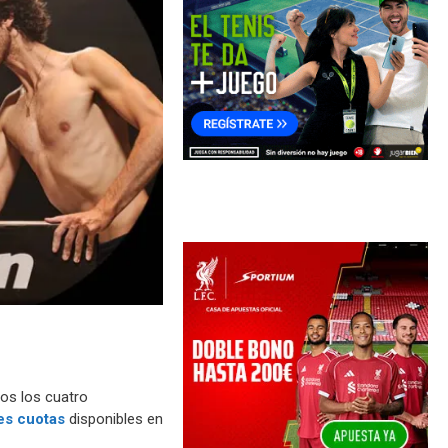
os los cuatro
es cuotas
disponibles en