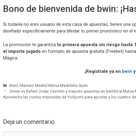
Bono de bienvenida de bwin: ¡Ha
Si todavía no eres usuario de esta casa de apuestas, tienes una opo
diseñado específicamente para blindar tu primer pronóstico en el t
La promoción te garantiza
tu primera apuesta sin riesgo hasta
el importe jugado
en formato de apuesta gratuita (Freebet) hasta
Mágica.
¡Regístrate ya en
bwin
y
Bwin
,
Masters Madrid Mutua Madrileña Open
Sinner vs Rafael Jodar: Favorito y mejores apuestas en bet365 al Mutua
Aprovecha las cuotas mejoradas de YoSports para apostar a los cuartos de
Deja un comentario