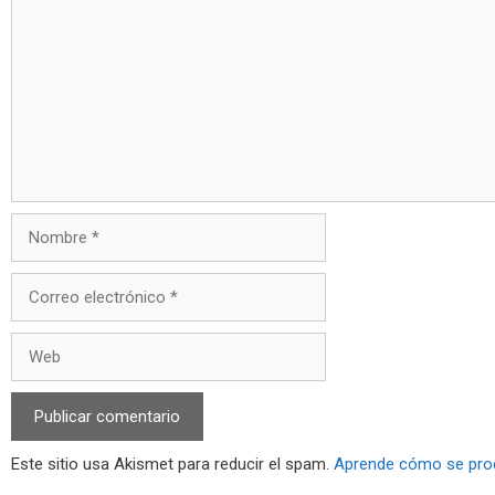
Este sitio usa Akismet para reducir el spam.
Aprende cómo se proc