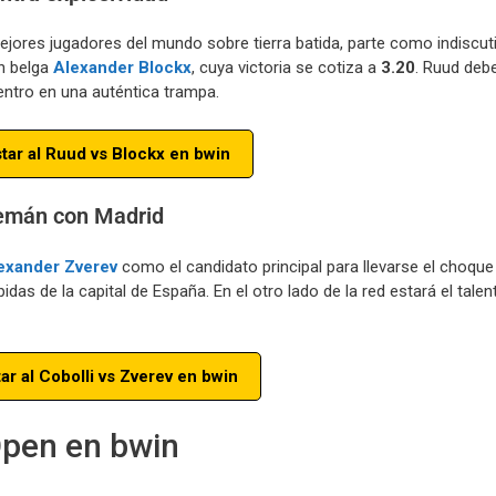
mejores jugadores del mundo sobre tierra batida, parte como indiscuti
ón belga
Alexander Blockx
, cuya victoria se cotiza a
3.20
. Ruud deb
uentro en una auténtica trampa.
tar al Ruud vs Blockx en bwin
alemán con Madrid
exander Zverev
como el candidato principal para llevarse el choque
das de la capital de España. En el otro lado de la red estará el talen
ar al Cobolli vs Zverev en bwin
Open en bwin