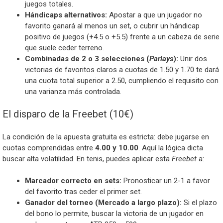
juegos totales.
Hándicaps alternativos:
Apostar a que un jugador no
favorito ganará al menos un set, o cubrir un hándicap
positivo de juegos (+4.5 o +5.5) frente a un cabeza de serie
que suele ceder terreno.
Combinadas de 2 o 3 selecciones (
Parlays
):
Unir dos
victorias de favoritos claros a cuotas de 1.50 y 1.70 te dará
una cuota total superior a 2.50, cumpliendo el requisito con
una varianza más controlada.
El disparo de la Freebet (10€)
La condición de la apuesta gratuita es estricta: debe jugarse en
cuotas comprendidas entre
4.00 y 10.00
. Aquí la lógica dicta
buscar alta volatilidad. En tenis, puedes aplicar esta
Freebet
a:
Marcador correcto en sets:
Pronosticar un 2-1 a favor
del favorito tras ceder el primer set.
Ganador del torneo (Mercado a largo plazo):
Si el plazo
del bono lo permite, buscar la victoria de un jugador en