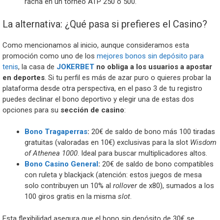
racha en un torneo ATP 250 o 500.
La alternativa: ¿Qué pasa si prefieres el Casino?
Como mencionamos al inicio, aunque consideramos esta
promoción como uno de los
mejores bonos sin depósito para
tenis
, la casa de
JOKERBET
no obliga a los usuarios a apostar
en deportes
. Si tu perfil es más de azar puro o quieres probar la
plataforma desde otra perspectiva, en el paso 3 de tu registro
puedes declinar el bono deportivo y elegir una de estas dos
opciones para su
sección de casino
:
Bono Tragaperras
:
20€ de saldo de bono más 100 tiradas
gratuitas (valoradas en 10€) exclusivas para la slot
Wisdom
of Athenea 1000
. Ideal para buscar multiplicadores altos.
Bono Casino General
:
20€ de saldo de bono compatibles
con ruleta y blackjack (atención: estos juegos de mesa
solo contribuyen un 10% al
rollover
de x80), sumados a los
100 giros gratis en la misma
slot
.
Esta flexibilidad asegura que el bono sin depósito de 30€ se