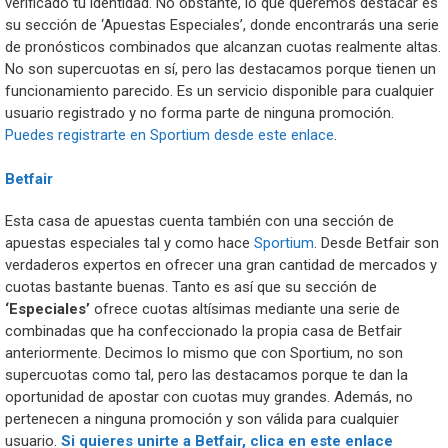
verificado tu identidad. No obstante, lo que queremos destacar es
su sección de ‘Apuestas Especiales’, donde encontrarás una serie
de pronósticos combinados que alcanzan cuotas realmente altas.
No son supercuotas en sí, pero las destacamos porque tienen un
funcionamiento parecido. Es un servicio disponible para cualquier
usuario registrado y no forma parte de ninguna promoción.
Puedes registrarte en Sportium desde este enlace
.
Betfair
Esta casa de apuestas cuenta también con una sección de
apuestas especiales tal y como hace
Sportium
. Desde Betfair son
verdaderos expertos en ofrecer una gran cantidad de mercados y
cuotas bastante buenas. Tanto es así que su sección de
‘Especiales’
ofrece cuotas altísimas mediante una serie de
combinadas que ha confeccionado la propia casa de Betfair
anteriormente. Decimos lo mismo que con Sportium, no son
supercuotas como tal, pero las destacamos porque te dan la
oportunidad de apostar con cuotas muy grandes. Además, no
pertenecen a ninguna promoción y son válida para cualquier
usuario.
Si quieres unirte a Betfair, clica en este enlace