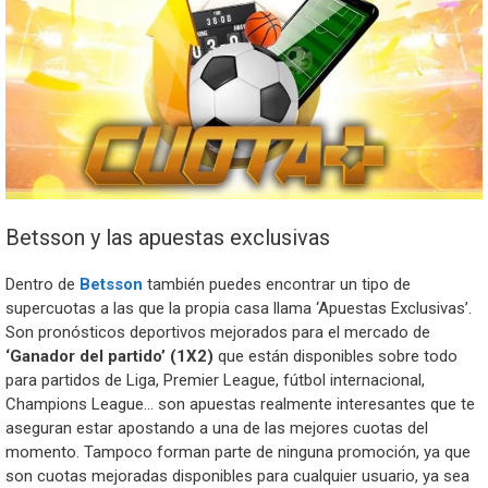
Betsson y las apuestas exclusivas
Dentro de
Betsson
también puedes encontrar un tipo de
supercuotas a las que la propia casa llama ‘Apuestas Exclusivas’.
Son pronósticos
deportivos mejorados para el mercado de
‘Ganador del partido’ (1X2)
que están disponibles sobre todo
para partidos de Liga, Premier League, fútbol internacional,
Champions League… son apuestas realmente interesantes que te
aseguran estar apostando a una de las mejores cuotas del
momento. Tampoco forman parte de ninguna promoción, ya que
son cuotas mejoradas disponibles para cualquier usuario, ya sea