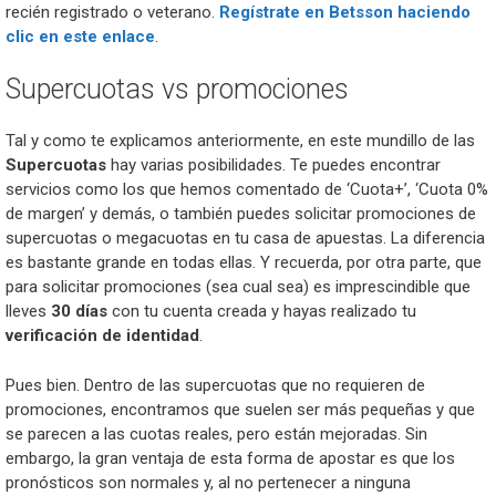
recién registrado o veterano.
Regístrate en Betsson haciendo
clic en este enlace
.
Supercuotas vs promociones
Tal y como te explicamos anteriormente, en este mundillo de las
Supercuotas
hay varias posibilidades. Te puedes encontrar
servicios como los que hemos comentado de ‘Cuota+’, ‘Cuota 0%
de margen’ y demás, o también puedes solicitar promociones de
supercuotas o megacuotas en tu casa de apuestas. La diferencia
es bastante grande en todas ellas. Y recuerda, por otra parte, que
para solicitar promociones (sea cual sea) es imprescindible que
lleves
30 días
con tu cuenta creada y hayas realizado tu
verificación de identidad
.
Pues bien. Dentro de las supercuotas que no requieren de
promociones, encontramos que suelen ser más pequeñas y que
se parecen a las cuotas reales, pero están mejoradas. Sin
embargo, la gran ventaja de esta forma de apostar es que los
pronósticos son normales y, al no pertenecer a ninguna