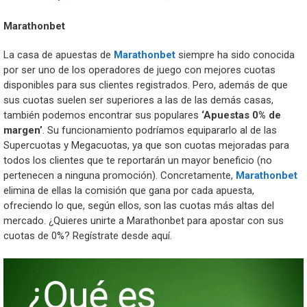
Marathonbet
La casa de apuestas de
Marathonbet
siempre ha sido conocida
por ser uno de los operadores de juego con mejores cuotas
disponibles para sus clientes registrados. Pero, además de que
sus cuotas suelen ser superiores a las de las demás casas,
también podemos encontrar sus populares
‘Apuestas 0% de
margen’
. Su funcionamiento podríamos equipararlo al de las
Supercuotas y Megacuotas, ya que son cuotas mejoradas para
todos los clientes que te reportarán un mayor beneficio (no
pertenecen a ninguna promoción). Concretamente,
Marathonbet
elimina de ellas la comisión que gana por cada apuesta,
ofreciendo lo que, según ellos, son las cuotas más altas del
mercado. ¿Quieres unirte a Marathonbet para apostar con sus
cuotas de 0%? Regístrate desde aquí.