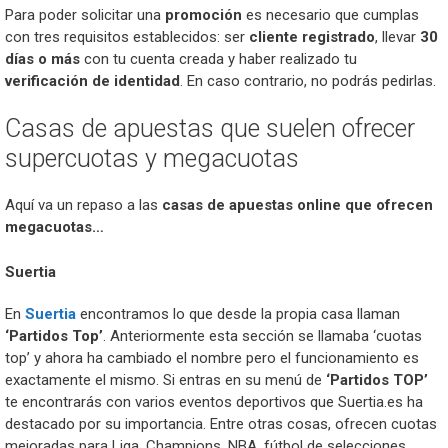
Para poder solicitar una
promoción
es necesario que cumplas
con tres requisitos establecidos: ser
cliente registrado
, llevar
30
días o más
con tu cuenta creada y haber realizado tu
verificación de identidad
. En caso contrario, no podrás pedirlas.
Casas de apuestas que suelen ofrecer
supercuotas y megacuotas
Aquí va un repaso a las
casas de apuestas online que ofrecen
megacuotas…
Suertia
En
Suertia
encontramos lo que desde la propia casa llaman
‘Partidos Top’
. Anteriormente esta sección se llamaba ‘cuotas
top’ y ahora ha cambiado el nombre pero el funcionamiento es
exactamente el mismo. Si entras en su menú de
‘Partidos TOP’
te encontrarás con varios eventos deportivos que Suertia.es ha
destacado por su importancia. Entre otras cosas, ofrecen cuotas
mejoradas para Liga, Champions, NBA, fútbol de selecciones,