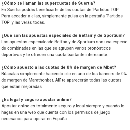
¿Cómo se llaman las supercuotas de Suertia?
En Suertia podrás beneficiarte de las cuotas de ‘Partidos TOP’.
Para acceder a ellas, simplemente pulsa en la pestaña ‘Partidos
TOP’ y las verás todas.
¿Qué son las apuestas especiales de Betfair y de Sportium?
Las apuestas especialesde Betfair y de Sportium son una especie
de combinadas en las que se agrupan varios pronósticos
deportivos y te ofrecen una cuota bastante interesante.
¿Cómo apuesto a las cuotas de 0% de margen de Mbet?
Búscalas simplemente haciendo clic en uno de los banners de 0%
de margen de Marathonbet. Allí te aparecerán todas las cuotas
que están mejoradas.
¿Es legal y seguro apostar online?
Apostar online es totalmente seguro y legal siempre y cuando lo
hagas en una web que cuenta con los permisos de juego
necesarios para operar en España.