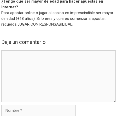
¿Tengo que ser mayor de edad para hacer apuestas en
Internet?
Para apostar online o jugar al casino es imprescindible ser mayor
de edad (+18 años). Si lo eres y quieres comenzar a apostar,
recuerda JUGAR CON RESPONSABILIDAD.
Deja un comentario