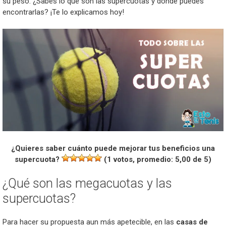
su peso. ¿Sabes lo que son las supercuotas y dónde puedes
encontrarlas? ¡Te lo explicamos hoy!
¿Quieres saber cuánto puede mejorar tus beneficios una
supercuota?
(
1
votos, promedio:
5,00
de 5)
¿Qué son las megacuotas y las
supercuotas?
Para hacer su propuesta aun más apetecible, en las
casas de