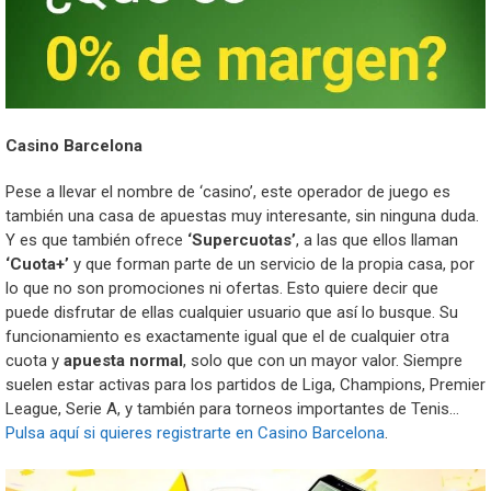
Casino Barcelona
Pese a llevar el nombre de ‘casino’, este operador de juego es
también una casa de apuestas muy interesante, sin ninguna duda.
Y es que también ofrece
‘Supercuotas’
, a las que ellos llaman
‘Cuota+’
y que forman parte de un servicio de la propia casa, por
lo que no son promociones ni ofertas. Esto quiere decir que
puede disfrutar de ellas cualquier usuario que así lo busque. Su
funcionamiento es exactamente igual que el de cualquier otra
cuota y
apuesta normal
, solo que con un mayor valor. Siempre
suelen estar activas para los partidos de Liga, Champions, Premier
League, Serie A, y también para torneos importantes de Tenis…
Pulsa aquí si quieres registrarte en Casino Barcelona
.