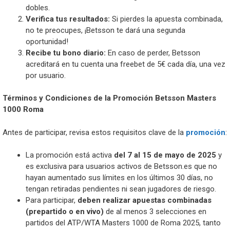
dobles.
Verifica tus resultados:
Si pierdes la apuesta combinada,
no te preocupes, ¡Betsson te dará una segunda
oportunidad!
Recibe tu bono diario:
En caso de perder, Betsson
acreditará en tu cuenta una freebet de 5€ cada día, una vez
por usuario.
Términos y Condiciones de la Promoción Betsson Masters
1000 Roma
Antes de participar, revisa estos requisitos clave de la
promoción
:
La promoción está activa
del 7 al 15 de mayo de 2025
y
es exclusiva para usuarios activos de Betsson.es que no
hayan aumentado sus límites en los últimos 30 días, no
tengan retiradas pendientes ni sean jugadores de riesgo.
Para participar,
deben realizar apuestas combinadas
(prepartido o en vivo)
de al menos 3 selecciones en
partidos del ATP/WTA Masters 1000 de Roma 2025, tanto