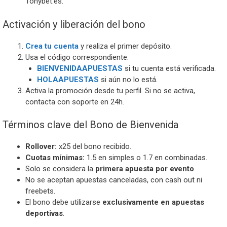
Tonybet.es.
Activación y liberación del bono
Crea tu cuenta
y realiza el primer depósito.
Usa el código correspondiente:
BIENVENIDAAPUESTAS
si tu cuenta está verificada.
HOLAAPUESTAS
si aún no lo está.
Activa la promoción desde tu perfil. Si no se activa,
contacta con soporte en 24h.
Términos clave del Bono de Bienvenida
Rollover:
x25 del bono recibido.
Cuotas mínimas:
1.5 en simples o 1.7 en combinadas.
Solo se considera la
primera apuesta por evento
.
No se aceptan apuestas canceladas, con cash out ni
freebets.
El bono debe utilizarse
exclusivamente en apuestas
deportivas
.