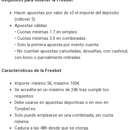
Hacer apuestas por valor de x5 el importe del depósito
(rollover 5).
Apuestas válidas:
• Cuotas mínimas 1.7 en simples.
• Cuotas mínimas 2.0 en combinadas.
• Solo la primera apuesta por evento cuenta.
• No cuentan apuestas canceladas, devueltas, con cashout,
con bono o parcialmente retiradas.
Características de la Freebet
:
Importe: mínimo 5€, máximo 100€.
Se acredita en un máximo de 24h tras cumplir los
requisitos.
Debe usarse en apuestas deportivas o en vivo en
Tonybet.es.
Solo puede emplearse en una combinada, sin cuota
mínima.
Caduca a las 48h desde que se otorga.