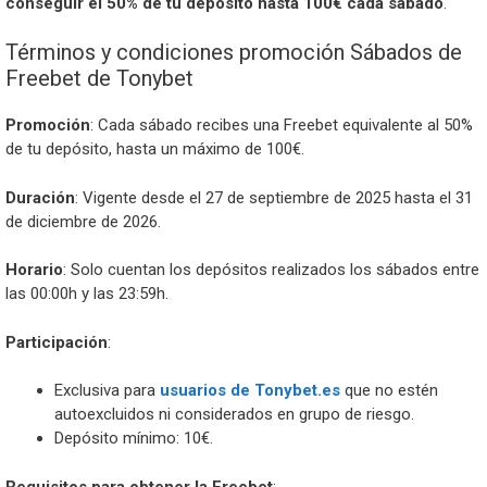
conseguir el 50% de tu depósito hasta 100€ cada sábado
.
Términos y condiciones promoción Sábados de
Freebet de Tonybet
Promoción
: Cada sábado recibes una Freebet equivalente al 50%
de tu depósito, hasta un máximo de 100€.
Duración
: Vigente desde el 27 de septiembre de 2025 hasta el 31
de diciembre de 2026.
Horario
: Solo cuentan los depósitos realizados los sábados entre
las 00:00h y las 23:59h.
Participación
:
Exclusiva para
usuarios de Tonybet.es
que no estén
autoexcluidos ni considerados en grupo de riesgo.
Depósito mínimo: 10€.
Requisitos para obtener la Freebet
: