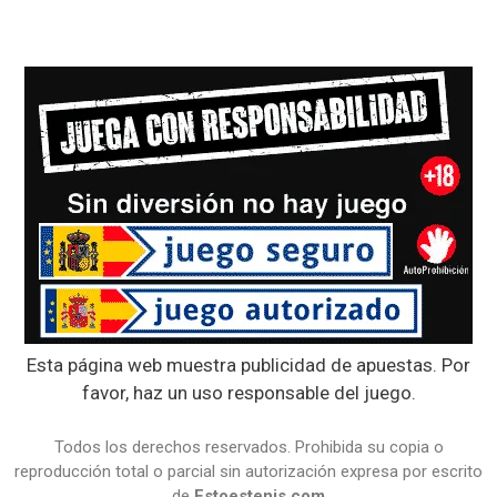
Esta página web muestra publicidad de apuestas. Por
favor, haz un uso responsable del juego.
Todos los derechos reservados. Prohibida su copia o
reproducción total o parcial sin autorización expresa por escrito
de
Estoestenis.com