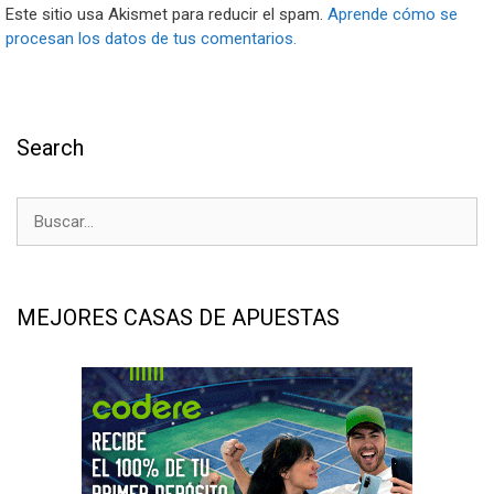
Este sitio usa Akismet para reducir el spam.
Aprende cómo se
procesan los datos de tus comentarios.
Search
MEJORES CASAS DE APUESTAS