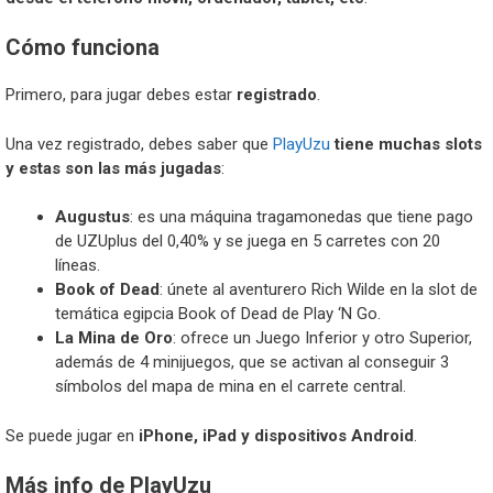
Cómo funciona
Primero, para jugar debes estar
registrado
.
Una vez registrado, debes saber que
PlayUzu
tiene muchas slots
y estas son las más jugadas
:
Augustus
: es una máquina tragamonedas que tiene pago
de UZUplus del 0,40% y se juega en 5 carretes con 20
líneas.
Book of Dead
: únete al aventurero Rich Wilde en la slot de
temática egipcia Book of Dead de Play ‘N Go.
La Mina de Oro
: ofrece un Juego Inferior y otro Superior,
además de 4 minijuegos, que se activan al conseguir 3
símbolos del mapa de mina en el carrete central.
Se puede jugar en
iPhone, iPad y dispositivos Android
.
Más info de PlayUzu