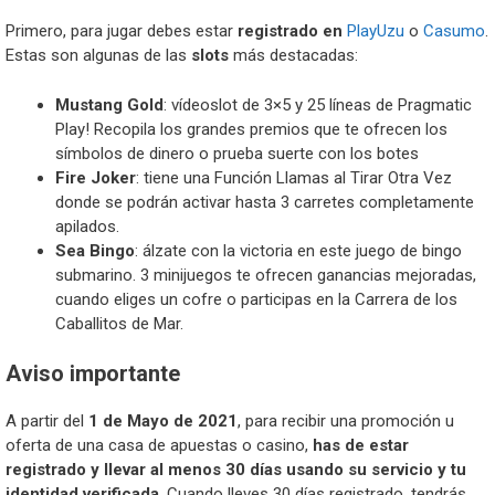
Primero, para jugar debes estar
registrado en
PlayUzu
o
Casumo
.
Estas son algunas de las
slots
más destacadas:
Mustang Gold
: vídeoslot de 3×5 y 25 líneas de Pragmatic
Play! Recopila los grandes premios que te ofrecen los
símbolos de dinero o prueba suerte con los botes
Fire Joker
: tiene una Función Llamas al Tirar Otra Vez
donde se podrán activar hasta 3 carretes completamente
apilados.
Sea Bingo
: álzate con la victoria en este juego de bingo
submarino. 3 minijuegos te ofrecen ganancias mejoradas,
cuando eliges un cofre o participas en la Carrera de los
Caballitos de Mar.
Aviso importante
A partir del
1 de Mayo de 2021
, para recibir una promoción u
oferta de una casa de apuestas o casino,
has de estar
registrado y llevar al menos 30 días usando su servicio y tu
identidad verificada
. Cuando lleves 30 días registrado, tendrás