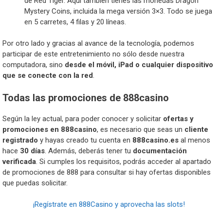
de Red Tiger. Aquí también tienes las monedas Dragon
Mystery Coins, incluida la mega versión 3×3. Todo se juega
en 5 carretes, 4 filas y 20 líneas.
Por otro lado y gracias al avance de la tecnología, podemos
participar de este entretenimiento no sólo desde nuestra
computadora, sino
desde el móvil, iPad o cualquier dispositivo
que se conecte con la red
.
Todas las promociones de 888casino
Según la ley actual, para poder conocer y solicitar
ofertas y
promociones en 888casino
, es necesario que seas un
cliente
registrado
y hayas creado tu cuenta en
888casino.es
al menos
hace
30 días
. Además, deberás tener tu
documentación
verificada
. Si cumples los requisitos, podrás acceder al apartado
de promociones de 888 para consultar si hay ofertas disponibles
que puedas solicitar.
¡Regístrate en 888Casino y aprovecha las slots!