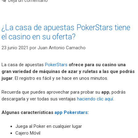
Deja un comentario
¿La casa de apuestas PokerStars tiene
el casino en su oferta?
23 junio 2021
por
Juan Antonio Camacho
La casa de apuestas
PokerStars
ofrece para su casino una
gran variedad de máquinas de azar y ruletas a las que podrás
jugar
. El registro es fácil y se hace en unos minutos.
Recuerda que puedes aprovechar para probar su
app
, podrás
descargarla y ver todas sus ventajas
haciendo clic aquí
.
Algunas características
app Pokerstars
:
Juega al Poker en cualquier lugar
Cajero Móvil