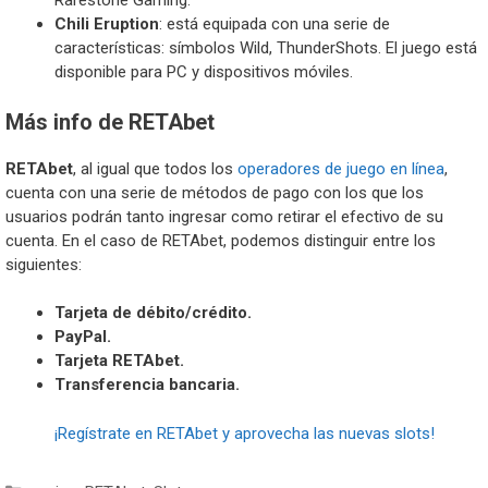
Rarestone Gaming.
Chili Eruption
: está equipada con una serie de
características: símbolos Wild, ThunderShots. El juego está
disponible para PC y dispositivos móviles.
Más info de RETAbet
RETAbet
, al igual que todos los
operadores de juego en línea
,
cuenta con una serie de métodos de pago con los que los
usuarios podrán tanto ingresar como retirar el efectivo de su
cuenta. En el caso de RETAbet, podemos distinguir entre los
siguientes:
Tarjeta de débito/crédito.
PayPal.
Tarjeta RETAbet.
Transferencia bancaria.
¡Regístrate en RETAbet y aprovecha las nuevas slots!