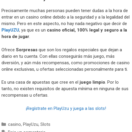
Precisamente muchas personas pueden tener dudas a la hora de
entrar en un casino online debido a la seguridad y a la legalidad del
mismo. Pero en este aspecto, no hay nada negativo que decir de
PlayUZU
, ya que es un
casino oficial, 100% legal y seguro a la
hora de jugar
.
Ofrece
Sorpresas
que son los regalos especiales que dejan a
diario en tu cuenta. Con ellas conseguirás más juego, más
diversión, y aún más recompensas, como promociones de casino
online exclusivas, u ofertas seleccionadas personalmente para ti.
Es una casa de apuestas que cree en el
juego limpio
. Por lo
tanto, no existen requisitos de apuesta mínima en ninguna de sus
recompensas u ofertas.
¡Regístrate en PlayUzu y juega a las slots!
casino
,
PlayUzu
,
Slots