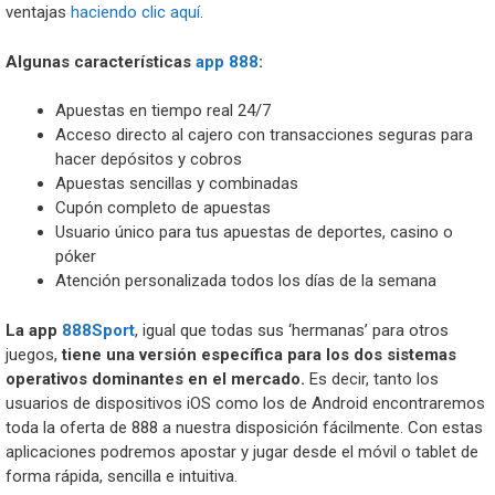
ventajas
haciendo clic aquí
.
Algunas características
app 888
:
Apuestas en tiempo real 24/7
Acceso directo al cajero con transacciones seguras para
hacer depósitos y cobros
Apuestas sencillas y combinadas
Cupón completo de apuestas
Usuario único para tus apuestas de deportes, casino o
póker
Atención personalizada todos los días de la semana
La app
888Sport
, igual que todas sus ‘hermanas’ para otros
juegos,
tiene una versión específica para los dos sistemas
operativos dominantes en el mercado.
Es decir, tanto los
usuarios de dispositivos iOS como los de Android encontraremos
toda la oferta de 888 a nuestra disposición fácilmente. Con estas
aplicaciones podremos apostar y jugar desde el móvil o tablet de
forma rápida, sencilla e intuitiva.