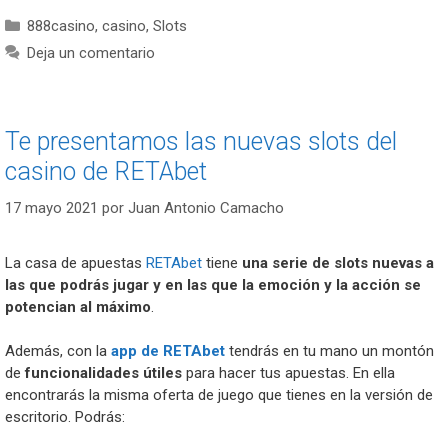
888casino
,
casino
,
Slots
Deja un comentario
Te presentamos las nuevas slots del
casino de RETAbet
17 mayo 2021
por
Juan Antonio Camacho
La casa de apuestas
RETAbet
tiene
una serie de slots nuevas a
las que podrás jugar y
en las que la emoción y la acción se
potencian al máximo
.
Además, con la
app de RETAbet
tendrás en tu mano un montón
de
funcionalidades útiles
para hacer tus apuestas. En
ella
encontrarás la misma oferta de juego que tienes en la versión de
escritorio. Podrás: