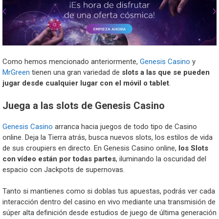
Como hemos mencionado anteriormente,
Genesis Casino
y
MrGreen
tienen una gran variedad de
slots a las que se pueden
jugar desde cualquier lugar con el móvil o tablet
.
Juega a las slots de Genesis Casino
Genesis Casino
arranca hacia juegos de todo tipo de Casino
online. Deja la Tierra atrás, busca nuevos slots, los estilos de vida
de sus croupiers en directo. En Genesis Casino online,
los Slots
con vídeo están por todas partes
, iluminando la oscuridad del
espacio con Jackpots de supernovas.
Tanto si mantienes como si doblas tus apuestas, podrás ver cada
interacción dentro del casino en vivo mediante una transmisión de
súper alta definición desde estudios de juego de última generación