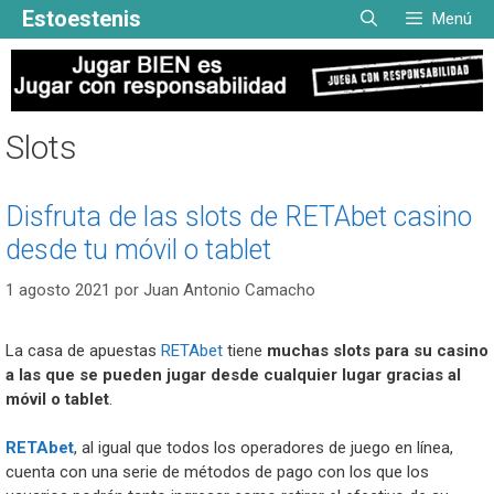
Estoestenis
Menú
Slots
Disfruta de las slots de RETAbet casino
desde tu móvil o tablet
1 agosto 2021
por
Juan Antonio Camacho
La casa de apuestas
RETAbet
tiene
muchas slots para su casino
a las que se pueden jugar desde cualquier lugar gracias al
móvil o tablet
.
RETAbet
, al igual que todos los operadores de juego en línea,
cuenta con una serie de métodos de pago con los que los