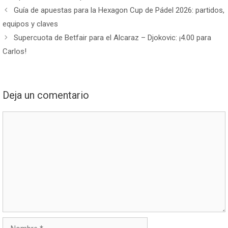
Guía de apuestas para la Hexagon Cup de Pádel 2026: partidos,
equipos y claves
Supercuota de Betfair para el Alcaraz – Djokovic: ¡4.00 para
Carlos!
Deja un comentario