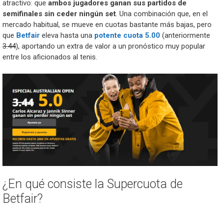
atractivo: que
ambos jugadores ganan sus partidos de
semifinales sin ceder ningún set
. Una combinación que, en el
mercado habitual, se mueve en cuotas bastante más bajas, pero
que
Betfair
eleva hasta una
potente cuota 5.00
(anteriormente
3.44
), aportando un extra de valor a un pronóstico muy popular
entre los aficionados al tenis.
¿En qué consiste la Supercuota de
Betfair?