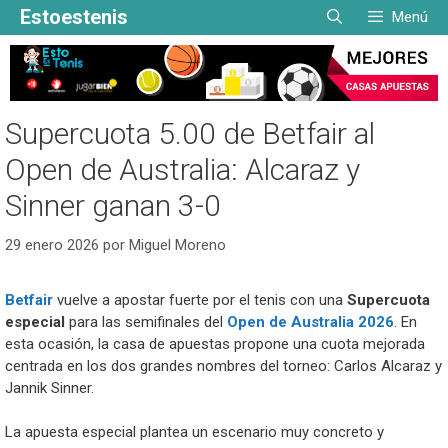
Estoestenis
Menú
Supercuota 5.00 de Betfair al
Open de Australia: Alcaraz y
Sinner ganan 3-0
29 enero 2026
por
Miguel Moreno
Betfair
vuelve a apostar fuerte por el tenis con una
Supercuota
especial
para las semifinales del
Open de Australia 2026
. En
esta ocasión, la casa de apuestas propone una cuota mejorada
centrada en los dos grandes nombres del torneo: Carlos Alcaraz y
Jannik Sinner.
La apuesta especial plantea un escenario muy concreto y