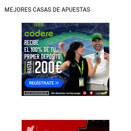
MEJORES CASAS DE APUESTAS