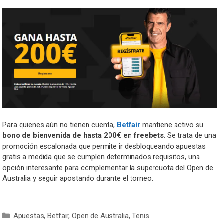
Para quienes aún no tienen cuenta,
Betfair
mantiene activo su
bono de bienvenida de hasta 200€ en freebets
. Se trata de una
promoción escalonada que permite ir desbloqueando apuestas
gratis a medida que se cumplen determinados requisitos, una
opción interesante para complementar la supercuota del Open de
Australia y seguir apostando durante el torneo.
Apuestas
,
Betfair
,
Open de Australia
,
Tenis