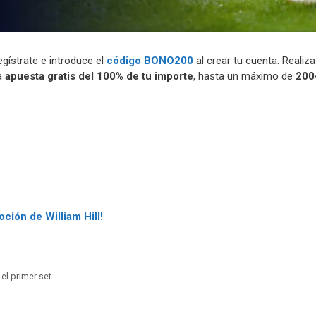
egístrate e introduce el
código BONO200
al crear tu cuenta. Realiz
na
apuesta gratis del 100% de tu importe
, hasta un máximo de
200
ción de William Hill!
o
el primer set