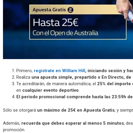
Primero,
regístrate en William Hill
, iniciando sesión y h
Realiza
una apuesta simple, prepartido o En Directo, d
Te acreditarán, de manera automática, el
25% del importe 
en
cualquier evento deportivo
.
El periodo promocional comprende
hasta las 23:59h de
Sólo se otorgará
un máximo de 25€ en Apuesta Gratis
, y siemp
Además,
recuerda que debes esperar al menos 5 minutos
, de
promoción.