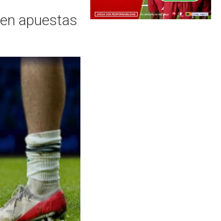
 en apuestas