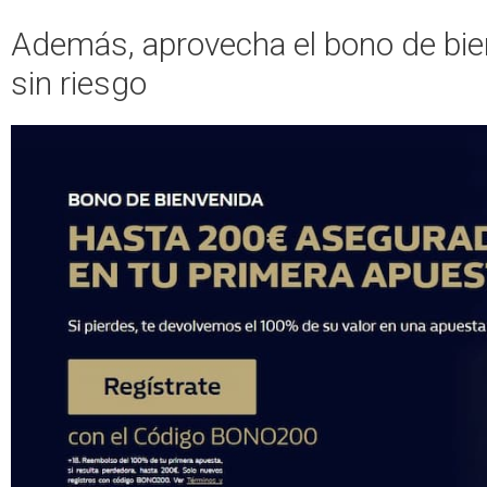
Además, aprovecha el bono de bien
sin riesgo