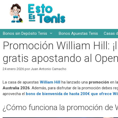
Bonos sin Depósito Tenis
Bonos Apuestas Tenis
Casas d
Promoción William Hill: 
gratis apostando al Open
24 enero 2026
por
Juan Antonio Camacho
La casa de apuestas
William Hill
ha lanzado una
promoción
en l
Australia 2026
. Además, para disfrutar de la promoción debes reg
aprovecha el
bono de bienvenida de hasta 200€ que ofrece Will
¿Cómo funciona la promoción de Wi