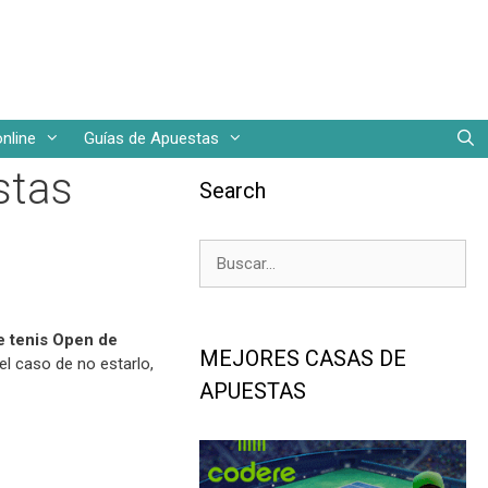
online
Guías de Apuestas
stas
Search
de tenis Open de
MEJORES CASAS DE
 el caso de no estarlo,
APUESTAS