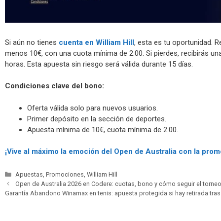
Si aún no tienes
cuenta en William Hill
, esta es tu oportunidad. R
menos 10€, con una cuota mínima de 2.00. Si pierdes, recibirás u
horas. Esta apuesta sin riesgo será válida durante 15 días.
Condiciones clave del bono:
Oferta válida solo para nuevos usuarios.
Primer depósito en la sección de deportes.
Apuesta mínima de 10€, cuota mínima de 2.00.
¡Vive al máximo la emoción del Open de Australia con la promo
Apuestas
,
Promociones
,
William Hill
Open de Australia 2026 en Codere: cuotas, bono y cómo seguir el torne
Garantía Abandono Winamax en tenis: apuesta protegida si hay retirada tras 