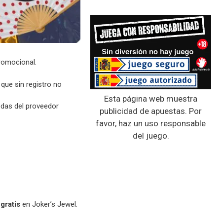
promocional.
 que sin registro no
Esta página web muestra
edas del proveedor
publicidad de apuestas. Por
favor, haz un uso responsable
del juego.
gratis
en Joker’s Jewel.