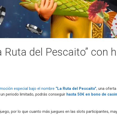
 Ruta del Pescaito” con 
moción especial bajo el nombre
“La Ruta del Pescaito”
, una ofert
un periodo limitado, podrás conseguir
hasta 50€ en bono de casino
uego, por lo que cuanto más juegues en las slots participantes, ma