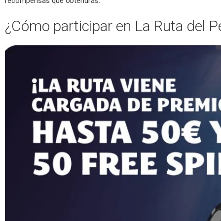
recompensas que obtendrás.
¿Cómo participar en La Ruta del 