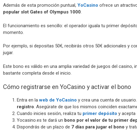
Además de esta promoción puntual,
YoCasino
ofrece un atracti
popular slot
Gates of Olympus 1000
.
El funcionamiento es sencillo: el operador iguala tu primer depósi
momento.
Por ejemplo, si depositas 50€, recibirás otros 50€ adicionales y 
jugar.
Este bono es válido en una amplia variedad de juegos del casino, in
bastante completa desde el inicio.
Cómo registrarse en YoCasino y activar el bono
Entra en la
web de YoCasino
y crea una cuenta de usuario.
registro
. Asegúrate de que los mismos coinciden exactame
Cuando inicies sesión, realiza tu
primer depósito
y acepta
Yocasino.es te dará un
bono por el valor de tu primer de
Dispondrás de un plazo de
7 días para jugar el bono
y trat