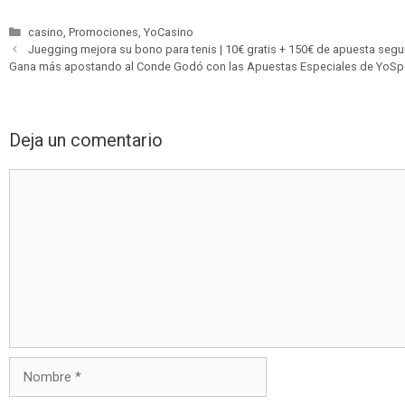
casino
,
Promociones
,
YoCasino
Juegging mejora su bono para tenis | 10€ gratis + 150€ de apuesta segu
Gana más apostando al Conde Godó con las Apuestas Especiales de YoSp
Deja un comentario