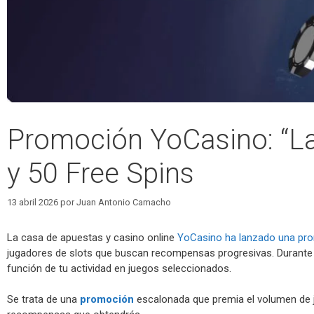
Promoción YoCasino: “La
y 50 Free Spins
13 abril 2026
por
Juan Antonio Camacho
La casa de apuestas y casino online
YoCasino
ha lanzado una pro
jugadores de slots que buscan recompensas progresivas. Durante 
función de tu actividad en juegos seleccionados.
Se trata de una
promoción
escalonada que premia el volumen de j