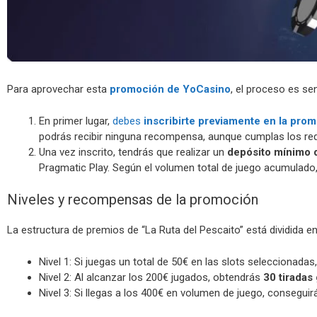
Para aprovechar esta
promoción de YoCasino
, el proceso es se
En primer lugar,
debes
inscribirte previamente en la pro
podrás recibir ninguna recompensa, aunque cumplas los req
Una vez inscrito, tendrás que realizar un
depósito mínimo 
Pragmatic Play
. Según el volumen total de juego acumulado,
Niveles y recompensas de la promoción
La estructura de premios de “La Ruta del Pescaito” está dividida e
Nivel 1: Si juegas un total de 50€ en las slots seleccionadas
Nivel 2: Al alcanzar los 200€ jugados, obtendrás
30 tiradas 
Nivel 3: Si llegas a los 400€ en volumen de juego, consegu