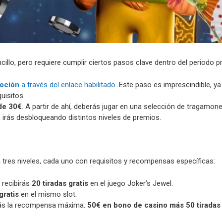
ncillo, pero requiere cumplir ciertos pasos clave dentro del periodo 
moción
a través del enlace habilitado
. Este paso es imprescindible, ya
uisitos.
de 30€
. A partir de ahí, deberás jugar en una selección de tragamon
 irás desbloqueando distintos niveles de premios.
n tres niveles, cada uno con requisitos y recompensas específicas:
, recibirás
20 tiradas gratis
en el juego Joker’s Jewel.
gratis
en el mismo slot.
irás la recompensa máxima:
50€ en bono de casino más 50 tiradas 