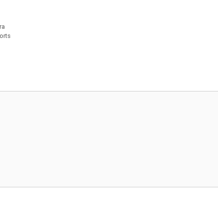
ra
orts