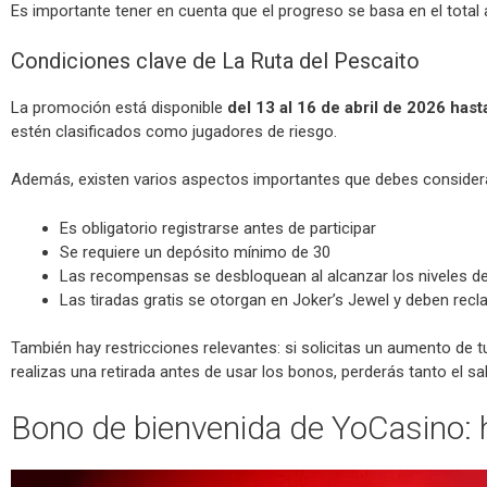
Es importante tener en cuenta que el progreso se basa en el tota
Condiciones clave de La Ruta del Pescaito
La promoción está disponible
del 13 al 16 de abril de 2026 hast
estén clasificados como jugadores de riesgo.
Además, existen varios aspectos importantes que debes consider
Es obligatorio registrarse antes de participar
Se requiere un depósito mínimo de 30
Las recompensas se desbloquean al alcanzar los niveles de
Las tiradas gratis se otorgan en Joker’s Jewel y deben rec
También hay restricciones relevantes: si solicitas un aumento de t
realizas una retirada antes de usar los bonos, perderás tanto el s
Bono de bienvenida de YoCasino: 