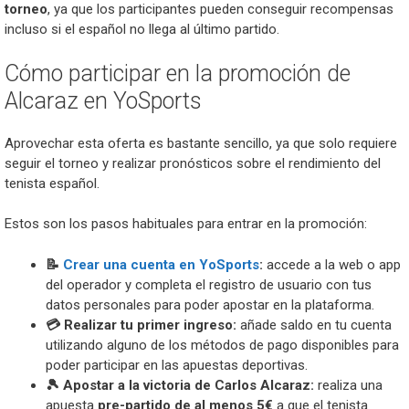
torneo
, ya que los participantes pueden conseguir recompensas
incluso si el español no llega al último partido.
Cómo participar en la promoción de
Alcaraz en YoSports
Aprovechar esta oferta es bastante sencillo, ya que solo requiere
seguir el torneo y realizar pronósticos sobre el rendimiento del
tenista español.
Estos son los pasos habituales para entrar en la promoción:
📝
Crear una cuenta en YoSports
:
accede a la web o app
del operador y completa el registro de usuario con tus
datos personales para poder apostar en la plataforma.
💳 Realizar tu primer ingreso:
añade saldo en tu cuenta
utilizando alguno de los métodos de pago disponibles para
poder participar en las apuestas deportivas.
🎾 Apostar a la victoria de Carlos Alcaraz:
realiza una
apuesta
pre-partido de al menos 5€
a que el tenista