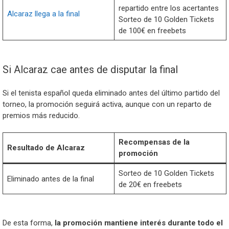
repartido entre los acertantes
Alcaraz llega a la final
Sorteo de 10 Golden Tickets
de 100€ en freebets
Si Alcaraz cae antes de disputar la final
Si el tenista español queda eliminado antes del último partido del
torneo, la promoción seguirá activa, aunque con un reparto de
premios más reducido.
Recompensas de la
Resultado de Alcaraz
promoción
Sorteo de 10 Golden Tickets
Eliminado antes de la final
de 20€ en freebets
De esta forma,
la promoción mantiene interés durante todo el