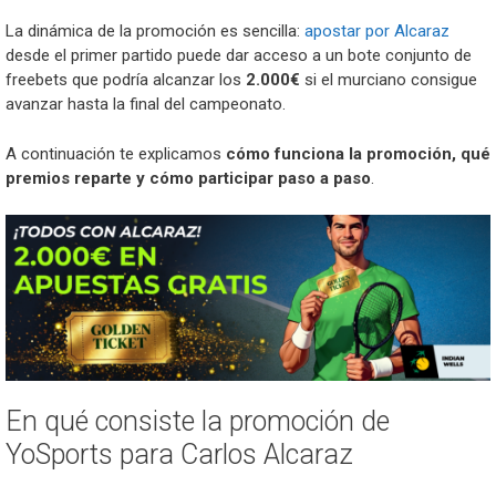
La dinámica de la promoción es sencilla:
apostar por Alcaraz
desde el primer partido puede dar acceso a un bote conjunto de
freebets que podría alcanzar los
2.000€
si el murciano consigue
avanzar hasta la final del campeonato.
A continuación te explicamos
cómo funciona la promoción, qué
premios reparte y cómo participar paso a paso
.
En qué consiste la promoción de
YoSports para Carlos Alcaraz