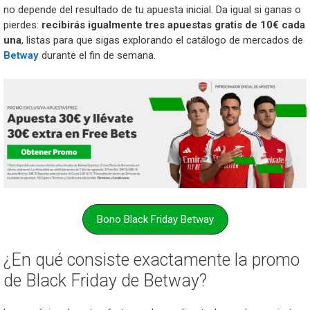
no depende del resultado de tu apuesta inicial. Da igual si ganas o
pierdes:
recibirás igualmente tres apuestas gratis de 10€ cada
una
, listas para que sigas explorando el catálogo de mercados de
Betway
durante el fin de semana.
Bono Black Friday Betway
¿En qué consiste exactamente la promo
de Black Friday de Betway?