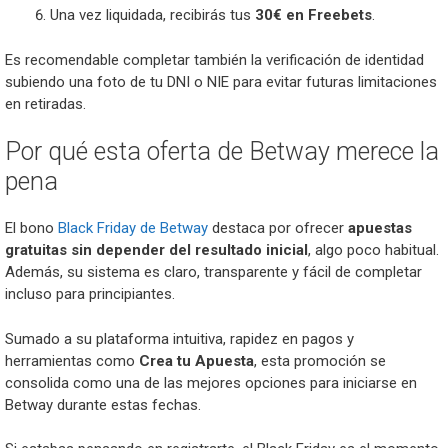
Una vez liquidada, recibirás tus
30€ en Freebets
.
Es recomendable completar también la verificación de identidad
subiendo una foto de tu DNI o NIE para evitar futuras limitaciones
en retiradas.
Por qué esta oferta de Betway merece la
pena
El bono
Black Friday de Betway
destaca por ofrecer
apuestas
gratuitas sin depender del resultado inicial
, algo poco habitual.
Además, su sistema es claro, transparente y fácil de completar
incluso para principiantes.
Sumado a su plataforma intuitiva, rapidez en pagos y
herramientas como
Crea tu Apuesta
, esta promoción se
consolida como una de las mejores opciones para iniciarse en
Betway durante estas fechas.