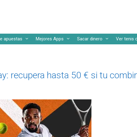
e apuestas
Mejores Apps
Sacar dinero
Ver tenis 
 recupera hasta 50 € si tu combin