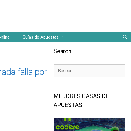
online
Guías de Apuestas
Search
ada falla por
MEJORES CASAS DE
APUESTAS