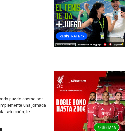
binada puede caerse por
 simplemente una jornada
ola selección, te