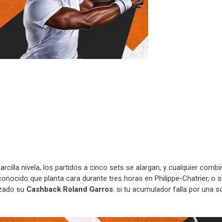
arcilla nivela, los partidos a cinco sets se alargan, y cualquier com
conocido que planta cara durante tres horas en Philippe-Chatrier, o
nzado su
Cashback Roland Garros
: si tu acumulador falla por una s