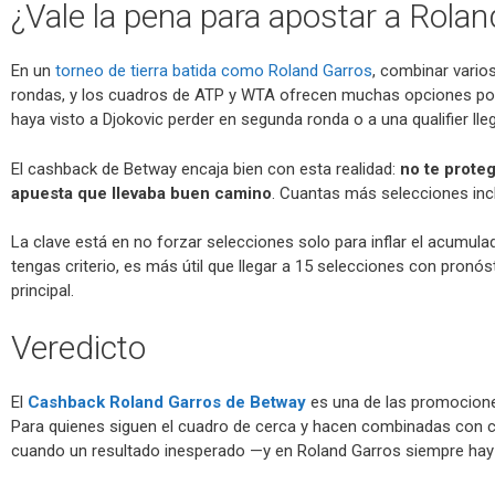
¿Vale la pena para apostar a Rola
En un
torneo de tierra batida como Roland Garros
, combinar vario
rondas, y los cuadros de ATP y WTA ofrecen muchas opciones por j
haya visto a Djokovic perder en segunda ronda o a una qualifier lle
El cashback de Betway encaja bien con esta realidad:
no te prote
apuesta que llevaba buen camino
. Cuantas más selecciones incl
La clave está en no forzar selecciones solo para inflar el acumul
tengas criterio, es más útil que llegar a 15 selecciones con pronós
principal.
Veredicto
El
Cashback Roland Garros de Betway
es una de las promociones 
Para quienes siguen el cuadro de cerca y hacen combinadas con co
cuando un resultado inesperado —y en Roland Garros siempre hay 