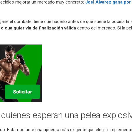
 decidido mejorar un mercado muy concreto:
Joel Álvarez gana por 
ane el combate; tiene que hacerlo antes de que suene la bocina final.
 cualquier vía de finalización válida
dentro del mercado. Si la pele
quienes esperan una pelea explosi
ico. Estamos ante una apuesta más exigente que elegir simplemente