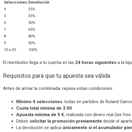
Selecciones
Devolución
4
25%
5
35%
6
50%
7
65%
8
80%
9
90%
10 a 20
100%
El reembolso llega a tu cuenta en las
24 horas siguientes
a la liq
Requisitos para que tu apuesta sea válida
Antes de armar la combinada, repasa estas condiciones:
Mínimo 4 selecciones
, todas en partidos de Roland Garro
Cuota total mínima de 3.00
Apuesta mínima de 5 €
, realizada con dinero real (las fr
Debes
solicitar la promoción previamente
desde el apart
La devolución se aplica
únicamente si el acumulador pier