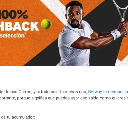
de Roland Garros, y si todo acierta menos uno,
Betway te reembolsa 
mportante, porque significa que puedes usar ese saldo como quieras s
 de tu acumulador: