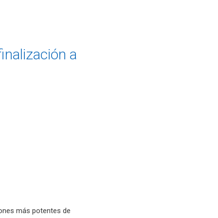
inalización a
iones más potentes de