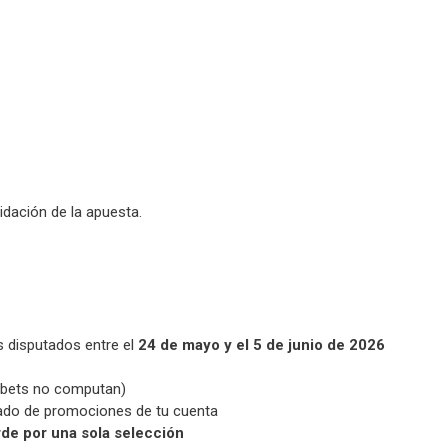
uidación de la apuesta.
s disputados entre el
24 de mayo y el 5 de junio de 2026
ee bets no computan)
ado de promociones de tu cuenta
de por una sola selección