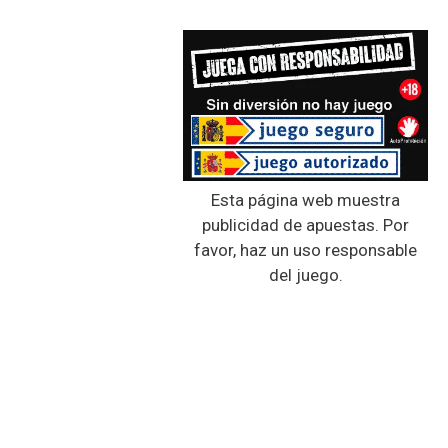
Esta página web muestra
publicidad de apuestas. Por
favor, haz un uso responsable
del juego.