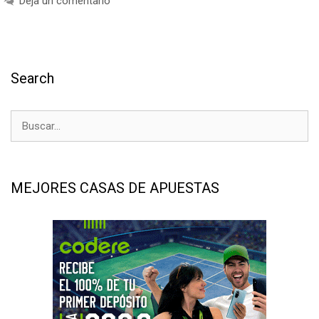
Deja un comentario
Search
MEJORES CASAS DE APUESTAS