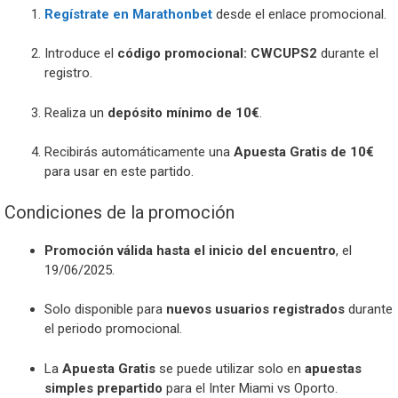
Regístrate en Marathonbet
desde el enlace promocional.
Introduce el
código promocional: CWCUPS2
durante el
registro.
Realiza un
depósito mínimo de 10€
.
Recibirás automáticamente una
Apuesta Gratis de 10€
para usar en este partido.
Condiciones de la promoción
Promoción válida hasta el inicio del encuentro
, el
19/06/2025.
Solo disponible para
nuevos usuarios registrados
durante
el periodo promocional.
La
Apuesta Gratis
se puede utilizar solo en
apuestas
simples prepartido
para el Inter Miami vs Oporto.