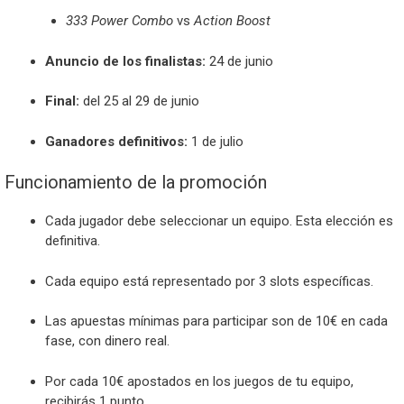
333 Power Combo
vs
Action Boost
Anuncio de los finalistas:
24 de junio
Final:
del 25 al 29 de junio
Ganadores definitivos:
1 de julio
Funcionamiento de la promoción
Cada jugador debe seleccionar un equipo. Esta elección es
definitiva.
Cada equipo está representado por 3 slots específicas.
Las apuestas mínimas para participar son de 10€ en cada
fase, con dinero real.
Por cada 10€ apostados en los juegos de tu equipo,
recibirás 1 punto.