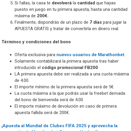
Si fallas, la casa te
devolverá
la
cantidad
que hayas
puesto en juego en tu primera apuesta, hasta una cantidad
máxima de
200€.
Finalmente, dispondrás de un plazo de
7 días
para jugar la
APUESTA GRATIS y tratar de convertirla en dinero real.
Términos y condiciones del bono
Oferta exclusiva para
nuevos usuarios de Marathonbet
.
Solamente contabilizará la primera apuesta tras haber
introducido el
código promocional FB200
.
LA primera apuesta debe ser realizada a una cuota máxima
de 4.00.
El importe mínimo de la primera apuesta será de 5€.
La cuota máxima a la que podrás usar la freebet derivada
del bono de bienvenida será de 4.00.
El importe máximo de devolución en caso de primera
apuesta fallida será de 200€.
¡Apuesta al Mundial de Clubes FIFA 2025 y aprovecha la