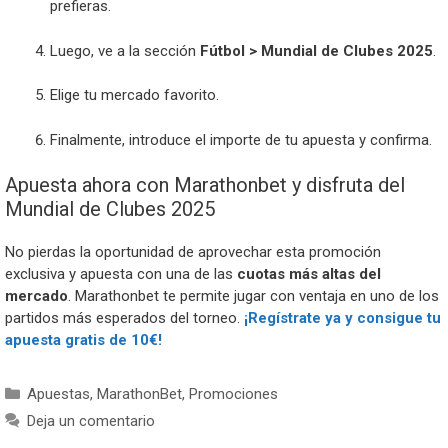
prefieras.
Luego, ve a la sección
Fútbol > Mundial de Clubes 2025
.
Elige tu mercado favorito.
Finalmente, introduce el importe de tu apuesta y confirma.
Apuesta ahora con Marathonbet y disfruta del
Mundial de Clubes 2025
No pierdas la oportunidad de aprovechar esta promoción
exclusiva y apuesta con una de las
cuotas más altas del
mercado
. Marathonbet te permite jugar con ventaja en uno de los
partidos más esperados del torneo.
¡Regístrate ya y consigue tu
apuesta gratis de 10€!
Apuestas
,
MarathonBet
,
Promociones
Deja un comentario