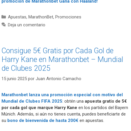
promoción de Marathonbet Gana con Haaland!
Apuestas
,
MarathonBet
,
Promociones
Deja un comentario
Consigue 5€ Gratis por Cada Gol de
Harry Kane en Marathonbet – Mundial
de Clubes 2025
15 junio 2025
por
Juan Antonio Camacho
Marathonbet lanza una promoción especial con motivo del
Mundial de Clubes FIFA 2025
: obtén una
apuesta gratis de 5€
por cada gol que marque Harry Kane
en los partidos del Bayern
Múnich. Además, si aún no tienes cuenta, puedes beneficiarte de
su
bono de bienvenida de hasta 200€
en apuestas.