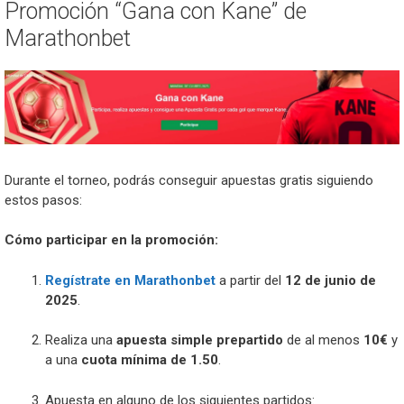
Promoción “Gana con Kane” de
Marathonbet
Durante el torneo, podrás conseguir apuestas gratis siguiendo
estos pasos:
Cómo participar en la promoción:
Regístrate en Marathonbet
a partir del
12 de junio de
2025
.
Realiza una
apuesta simple prepartido
de al menos
10€
y
a una
cuota mínima de 1.50
.
Apuesta en alguno de los siguientes partidos: