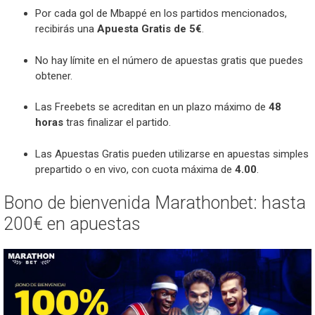
Por cada gol de Mbappé en los partidos mencionados,
recibirás una
Apuesta Gratis de 5€
.
No hay límite en el número de apuestas gratis que puedes
obtener.
Las Freebets se acreditan en un plazo máximo de
48
horas
tras finalizar el partido.
Las Apuestas Gratis pueden utilizarse en apuestas simples
prepartido o en vivo, con cuota máxima de
4.00
.
Bono de bienvenida Marathonbet: hasta
200€ en apuestas