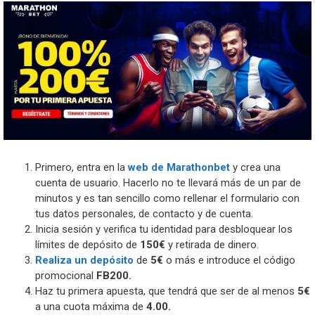
Primero, entra en la
web de Marathonbet
y crea una
cuenta de usuario. Hacerlo no te llevará más de un par de
minutos y es tan sencillo como rellenar el formulario con
tus datos personales, de contacto y de cuenta.
Inicia sesión y verifica tu identidad para desbloquear los
límites de depósito de
150€
y retirada de dinero.
Realiza un depósito
de
5€
o más e introduce el código
promocional
FB200.
Haz tu primera apuesta, que tendrá que ser de al menos
5€
a una cuota máxima de
4.00.