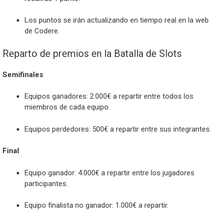
Los puntos se irán actualizando en tiempo real en la web
de Codere.
Reparto de premios en la Batalla de Slots
Semifinales
Equipos ganadores: 2.000€ a repartir entre todos los
miembros de cada equipo.
Equipos perdedores: 500€ a repartir entre sus integrantes.
Final
Equipo ganador: 4.000€ a repartir entre los jugadores
participantes.
Equipo finalista no ganador: 1.000€ a repartir.