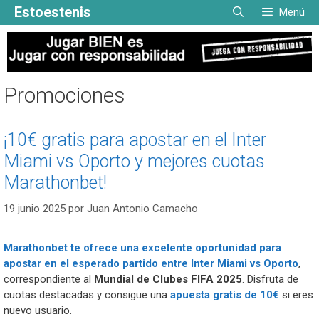
Estoestenis
Menú
Promociones
¡10€ gratis para apostar en el Inter
Miami vs Oporto y mejores cuotas
Marathonbet!
19 junio 2025
por
Juan Antonio Camacho
Marathonbet te ofrece una excelente oportunidad para
apostar en el esperado partido entre Inter Miami vs Oporto
,
correspondiente al
Mundial de Clubes FIFA 2025
. Disfruta de
cuotas destacadas y consigue una
apuesta gratis de 10€
si eres
nuevo usuario.