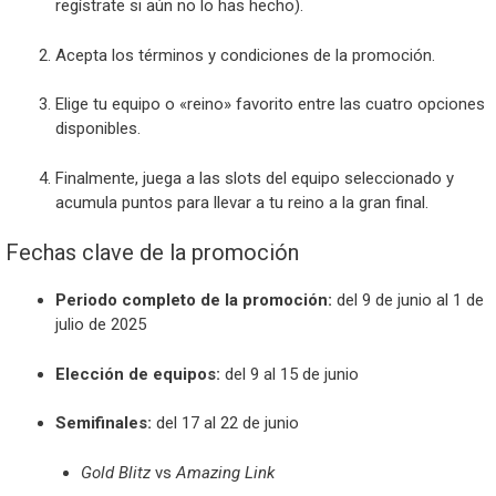
regístrate si aún no lo has hecho).
Acepta los términos y condiciones de la promoción.
Elige tu equipo o «reino» favorito entre las cuatro opciones
disponibles.
Finalmente, juega a las slots del equipo seleccionado y
acumula puntos para llevar a tu reino a la gran final.
Fechas clave de la promoción
Periodo completo de la promoción:
del 9 de junio al 1 de
julio de 2025
Elección de equipos:
del 9 al 15 de junio
Semifinales:
del 17 al 22 de junio
Gold Blitz
vs
Amazing Link