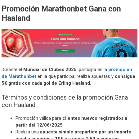
Promoción Marathonbet Gana con
Haaland
Durante el
Mundial de Clubes 2025
, participa en la
promoción
de Marathonbet
en la que participa, realiza apuestas y
consigue
5€ gratis con cada gol de Erling Haaland
.
Términos y condiciones de la promoción Gana
con Haaland
Promoción válida para
clientes nuevos registrados a
partir del 12/06/2025
.
Realiza una
apuesta simple prepartido por un importe
igual o superior a 10€ y a cuota 1.50 o superior
.