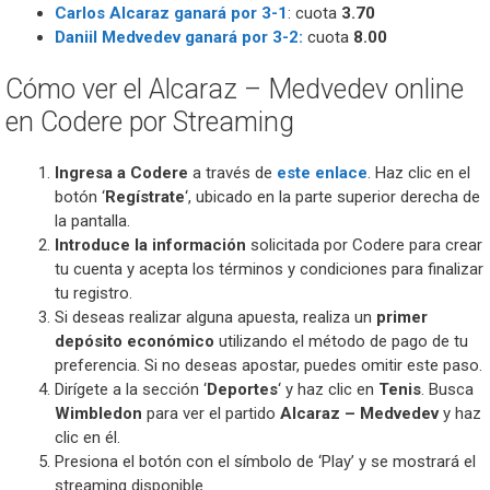
Carlos Alcaraz ganará por 3-1
: cuota
3.70
Daniil Medvedev ganará por 3-2:
cuota
8.00
Cómo ver el Alcaraz – Medvedev online
en Codere por Streaming
Ingresa a Codere
a través de
este enlace
. Haz clic en el
botón ‘
Regístrate
‘, ubicado en la parte superior derecha de
la pantalla.
Introduce la información
solicitada por Codere para crear
tu cuenta y acepta los términos y condiciones para finalizar
tu registro.
Si deseas realizar alguna apuesta, realiza un
primer
depósito económico
utilizando el método de pago de tu
preferencia. Si no deseas apostar, puedes omitir este paso.
Dirígete a la sección ‘
Deportes
‘ y haz clic en
Tenis
. Busca
Wimbledon
para ver el partido
Alcaraz – Medvedev
y haz
clic en él.
Presiona el botón con el símbolo de ‘Play’ y se mostrará el
streaming disponible.