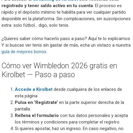
registrado y tener saldo activo en tu cuenta
. El proceso es
rápido y el depósito mínimo te habilita para ver cualquier partido
disponible en la plataforma. Sin complicaciones, sin suscripciones
extra: solo fútbol… digo, solo tenis.
¿Quieres saber cómo hacerlo paso a paso? Aquí te lo explicamos.
Y si buscas ver tenis sin gastar de más, echa un vistazo a nuestra
guía de mejores bonos
.
Cómo ver Wimbledon 2026 gratis en
Kirolbet — Paso a paso
Accede a Kirolbet
desde cualquiera de los enlaces de
esta página.
Pulsa en ‘Regístrate’
en la parte superior derecha de la
pantalla.
Rellena el formulario
con tus datos personales y acepta
los términos y condiciones para completar el registro.
Si quieres apostar, haz un ingreso. En caso negativo, no