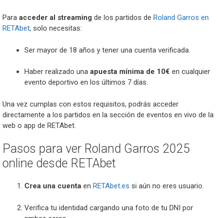
Para
acceder al streaming
de los partidos de
Roland Garros en
RETAbet
, solo necesitas:
Ser mayor de 18 años y tener una cuenta verificada.
Haber realizado una
apuesta mínima de 10€
en cualquier
evento deportivo en los últimos 7 días.
Una vez cumplas con estos requisitos, podrás acceder
directamente a los partidos en la sección de eventos en vivo de la
web o app de RETAbet.
Pasos para ver Roland Garros 2025
online desde RETAbet
Crea una cuenta
en
RETAbet.es
si aún no eres usuario.
Verifica tu identidad cargando una foto de tu DNI por