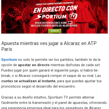
Apuesta mientras ves jugar a Alcaraz en ATP
París
Sportium
no solo te permite ver los partidos, también te da la
opción de
apostar en directo
mientras disfrutas de cada set.
Puedes jugar por quién ganará el siguiente juego, si habrá tie-
break, o si Alcaraz conseguirá romper el saque de su rival. Las
cuotas se actualizan al instante
, para que puedas ajustar tus
pronósticos según el desarrollo del encuentro.
Gracias a su diseño intuitivo, Sportium TV permite alternar
fácilmente entre la transmisión y el panel de apuestas, ofreciendo
una experiencia inmersiva ideal para los seguidores de Alcaraz.