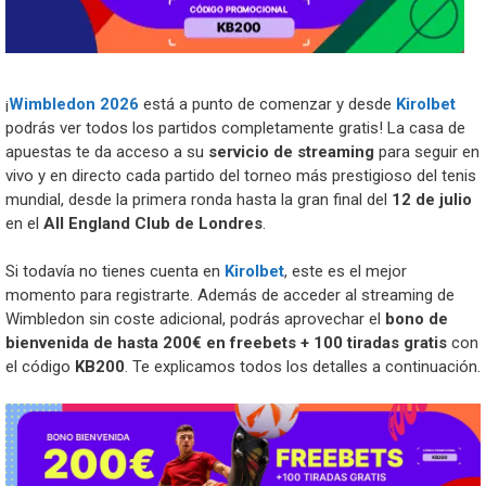
¡
Wimbledon 2026
está a punto de comenzar y desde
Kirolbet
podrás ver todos los partidos completamente gratis! La casa de
apuestas te da acceso a su
servicio de streaming
para seguir en
vivo y en directo cada partido del torneo más prestigioso del tenis
mundial, desde la primera ronda hasta la gran final del
12 de julio
en el
All England Club de Londres
.
Si todavía no tienes cuenta en
Kirolbet
, este es el mejor
momento para registrarte. Además de acceder al streaming de
Wimbledon sin coste adicional, podrás aprovechar el
bono de
bienvenida de hasta 200€ en freebets + 100 tiradas gratis
con
el código
KB200
. Te explicamos todos los detalles a continuación.