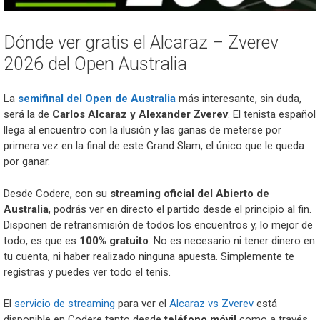
Dónde ver gratis el Alcaraz – Zverev
2026 del Open Australia
La
semifinal del Open de Australia
más interesante, sin duda,
será la de
Carlos Alcaraz y Alexander Zverev
. El tenista español
llega al encuentro con la ilusión y las ganas de meterse por
primera vez en la final de este Grand Slam, el único que le queda
por ganar.
Desde Codere, con su
streaming oficial del Abierto de
Australia
, podrás ver en directo el partido desde el principio al fin.
Disponen de retransmisión de todos los encuentros y, lo mejor de
todo, es que es
100% gratuito
. No es necesario ni tener dinero en
tu cuenta, ni haber realizado ninguna apuesta. Simplemente te
registras y puedes ver todo el tenis.
El
servicio de streaming
para ver el
Alcaraz vs Zverev
está
disponible en Codere tanto desde
teléfono móvil
como a través