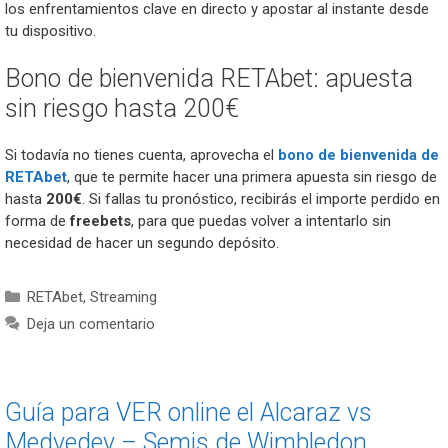
los enfrentamientos clave en directo y apostar al instante desde
tu dispositivo.
Bono de bienvenida RETAbet: apuesta
sin riesgo hasta 200€
Si todavía no tienes cuenta, aprovecha el
bono de bienvenida de
RETAbet
, que te permite hacer una primera apuesta sin riesgo de
hasta
200€
. Si fallas tu pronóstico, recibirás el importe perdido en
forma de
freebets
, para que puedas volver a intentarlo sin
necesidad de hacer un segundo depósito.
RETAbet
,
Streaming
Deja un comentario
Guía para VER online el Alcaraz vs
Medvedev – Semis de Wimbledon