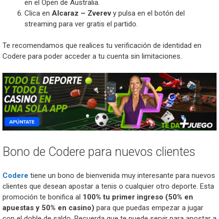
en el Open de Australia.
Clica en
Alcaraz – Zverev
y pulsa en el botón del
streaming para ver gratis el partido.
Te recomendamos que realices tu verificación de identidad en
Codere para poder acceder a tu cuenta sin limitaciones.
Bono de Codere para nuevos clientes
Codere
tiene un bono de bienvenida muy interesante para nuevos
clientes que desean apostar a tenis o cualquier otro deporte. Esta
promoción te bonifica al
100% tu primer ingreso (50% en
apuestas y 50% en casino)
para que puedas empezar a jugar
con el doble de saldo. Recuerda que te puede servir para apostar a