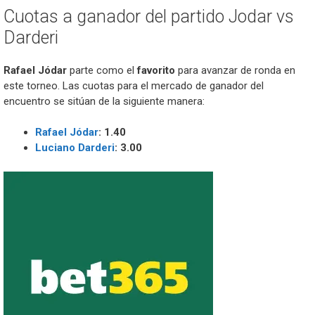
Cuotas a ganador del partido Jodar vs
Darderi
Rafael Jódar
parte como el
favorito
para avanzar de ronda en
este torneo. Las cuotas para el mercado de ganador del
encuentro se sitúan de la siguiente manera:
Rafael Jódar
:
1.40
Luciano Darderi
:
3.00