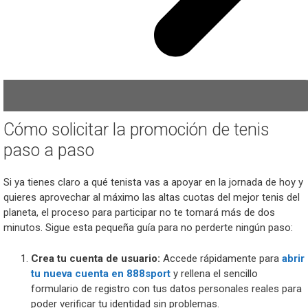
Cómo solicitar la promoción de tenis
paso a paso
Si ya tienes claro a qué tenista vas a apoyar en la jornada de hoy y
quieres aprovechar al máximo las altas cuotas del mejor tenis del
planeta, el proceso para participar no te tomará más de dos
minutos. Sigue esta pequeña guía para no perderte ningún paso:
Crea tu cuenta de usuario:
Accede rápidamente para
abrir
tu nueva cuenta en 888sport
y rellena el sencillo
formulario de registro con tus datos personales reales para
poder verificar tu identidad sin problemas.