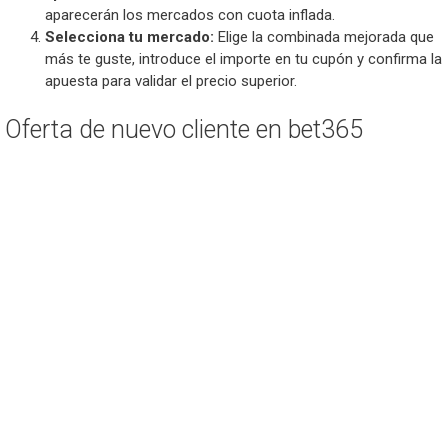
aparecerán los mercados con cuota inflada.
Selecciona tu mercado:
Elige la combinada mejorada que
más te guste, introduce el importe en tu cupón y confirma la
apuesta para validar el precio superior.
Oferta de nuevo cliente en bet365