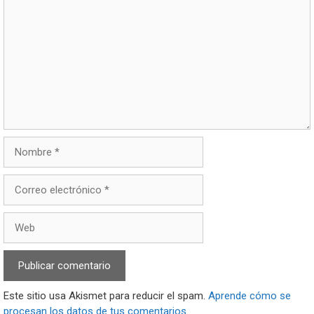
Este sitio usa Akismet para reducir el spam.
Aprende cómo se
procesan los datos de tus comentarios.