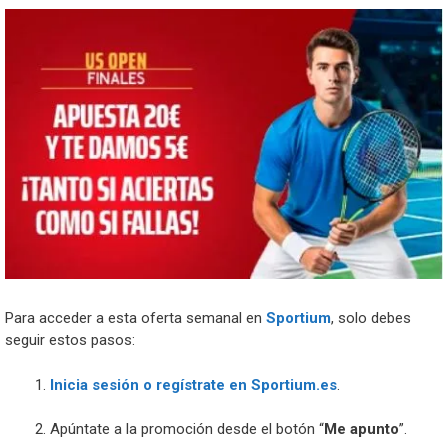
Para acceder a esta oferta semanal en
Sportium
, solo debes
seguir estos pasos:
Inicia sesión o regístrate en Sportium.es
.
Apúntate a la promoción desde el botón “
Me apunto
”.