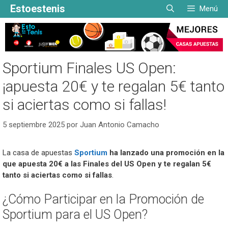
Estoestenis
Menú
Sportium Finales US Open:
¡apuesta 20€ y te regalan 5€ tanto
si aciertas como si fallas!
5 septiembre 2025
por
Juan Antonio Camacho
La casa de apuestas
Sportium
ha lanzado una promoción en la
que apuesta 20€ a las Finales del US Open y te regalan 5€
tanto si aciertas como si fallas
.
¿Cómo Participar en la Promoción de
Sportium para el US Open?