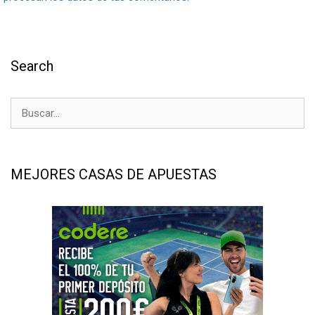
Search
MEJORES CASAS DE APUESTAS