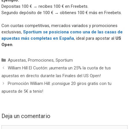
Ejemplo:
Depositas 100 € → recibes 100 € en Freebets.
Segundo depósito de 100 € → obtienes 100 € más en Freebets.
Con cuotas competitivas, mercados variados y promociones
exclusivas,
Sportium se posiciona como una de las casas de
apuestas más completas en España
, ideal para apostar al
US
Open
.
Apuestas
,
Promociones
,
Sportium
William Hill El Cuotón: ¡aumenta un 25% la cuota de tus
apuestas en directo durante las Finales del US Open!
Promoción William Hill: ¡consigue 20 giros gratis con tu
apuesta de 5€ a tenis!
Deja un comentario