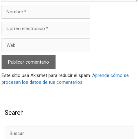
Este sitio usa Akismet para reducir el spam.
Aprende cómo se
procesan los datos de tus comentarios.
Search