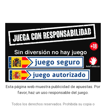
Esta página web muestra publicidad de apuestas. Por
favor, haz un uso responsable del juego.
Todos los derechos reservados. Prohibida su copia o