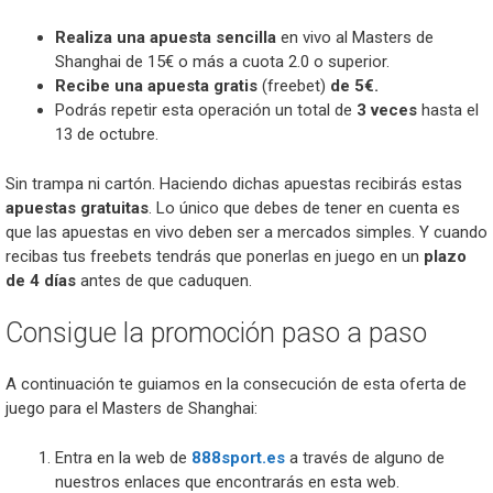
Realiza una apuesta sencilla
en vivo al Masters de
Shanghai de 15€ o más a cuota 2.0 o superior.
Recibe una apuesta gratis
(freebet)
de 5€.
Podrás repetir esta operación un total de
3 veces
hasta el
13 de octubre.
Sin trampa ni cartón. Haciendo dichas apuestas recibirás estas
apuestas
gratuitas
. Lo único que debes de tener en cuenta es
que las apuestas en vivo deben ser a mercados simples. Y cuando
recibas tus freebets tendrás que ponerlas en juego en un
plazo
de 4 días
antes de que caduquen.
Consigue la promoción paso a paso
A continuación te guiamos en la consecución de esta oferta de
juego para el Masters de Shanghai:
Entra en la web de
888sport.es
a través de alguno de
nuestros enlaces que encontrarás en esta web.