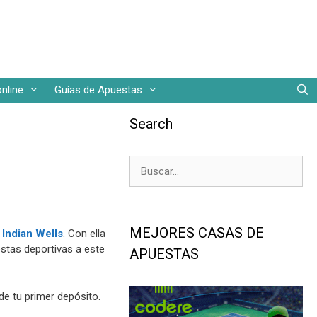
online
Guías de Apuestas
Search
MEJORES CASAS DE
Indian Wells
. Con ella
stas deportivas a este
APUESTAS
de tu primer depósito.