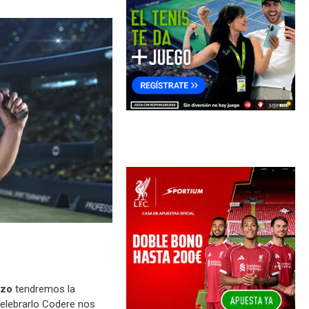
rzo
tendremos la
celebrarlo Codere nos