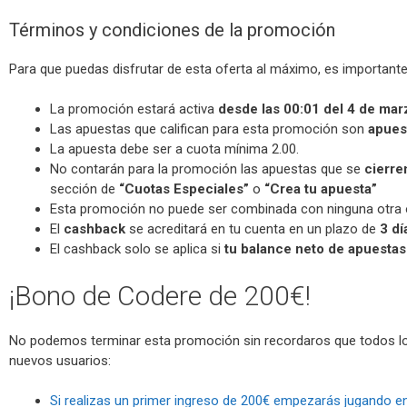
Términos y condiciones de la promoción
Para que puedas disfrutar de esta oferta al máximo, es importante
La promoción estará activa
desde las 00:01 del 4 de mar
Las apuestas que califican para esta promoción son
apues
La apuesta debe ser a cuota mínima 2.00.
No contarán para la promoción las apuestas que se
cierre
sección de
“Cuotas Especiales”
o
“Crea tu apuesta”
Esta promoción no puede ser combinada con ninguna otra 
El
cashback
se acreditará en tu cuenta en un plazo de
3 dí
El cashback solo se aplica si
tu balance neto de apuestas
¡Bono de Codere de 200€!
No podemos terminar esta promoción sin recordaros que todos los
nuevos usuarios:
Si realizas un primer ingreso de 200€ empezarás jugando e