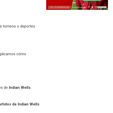
os torneos o deportes.
 explicamos cómo
dos de
Indian Wells
.
artidos de Indian Wells