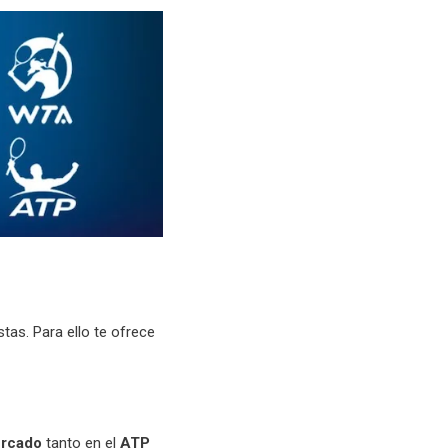
as. Para ello te ofrece
ercado
tanto en el
ATP