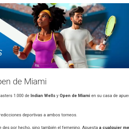
Open de Miami
 Masters 1.000 de
Indian Wells
y
Open de Miami
en su casa de apuest
redicciones deportivas a ambos torneos.
e des por hecho, sino también el femenino. Apuesta
a cualquier m